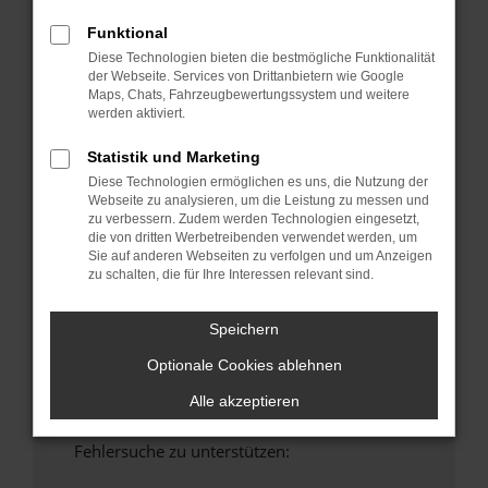
anderen Browser oder in einem privaten
Funktional
Fenster?
Diese Technologien bieten die bestmögliche Funktionalität
Starte dein Gerät neu.
der Webseite. Services von Drittanbietern wie Google
Maps, Chats, Fahrzeugbewertungssystem und weitere
Das kann manchmal helfen, vorübergehende
werden aktiviert.
Probleme zu beheben.
Stelle sicher, dass dein Browser und dein
Statistik und Marketing
Betriebssystem auf dem neuesten Stand
Diese Technologien ermöglichen es uns, die Nutzung der
sind.
Webseite zu analysieren, um die Leistung zu messen und
zu verbessern. Zudem werden Technologien eingesetzt,
Veraltete Software birgt nicht nur ein
die von dritten Werbetreibenden verwendet werden, um
Sicherheitsrisiko, sondern kann auch dazu
Sie auf anderen Webseiten zu verfolgen und um Anzeigen
führen, dass bestimmte Funktionen nicht mehr
zu schalten, die für Ihre Interessen relevant sind.
unterstützt werden.
Wende dich an den Webseitenbetreiber.
Speichern
Wenn du alle oben genannten Schritte versucht
Optionale Cookies ablehnen
hast, kontaktiere uns bitte. Wir werden
versuchen, das Problem zu beheben. Du kannst
Alle akzeptieren
uns diesen Text schicken, um uns bei der
Fehlersuche zu unterstützen: