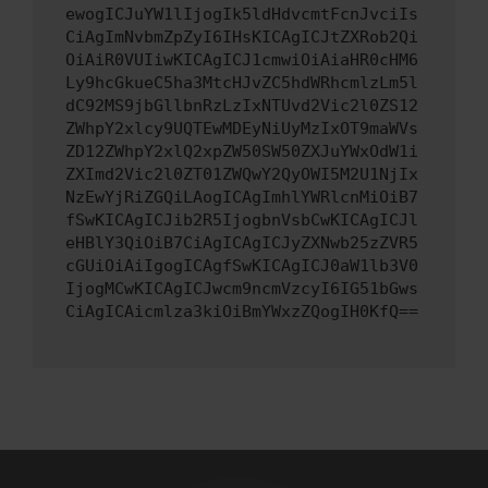
ewogICJuYW1lIjogIk5ldHdvcmtFcnJvciIs
CiAgImNvbmZpZyI6IHsKICAgICJtZXRob2Qi
OiAiR0VUIiwKICAgICJ1cmwiOiAiaHR0cHM6
Ly9hcGkueC5ha3MtcHJvZC5hdWRhcmlzLm5l
dC92MS9jbGllbnRzLzIxNTUvd2Vic2l0ZS12
ZWhpY2xlcy9UQTEwMDEyNiUyMzIxOT9maWVs
ZD12ZWhpY2xlQ2xpZW50SW50ZXJuYWxOdW1i
ZXImd2Vic2l0ZT01ZWQwY2QyOWI5M2U1NjIx
NzEwYjRiZGQiLAogICAgImhlYWRlcnMiOiB7
fSwKICAgICJib2R5IjogbnVsbCwKICAgICJl
eHBlY3QiOiB7CiAgICAgICJyZXNwb25zZVR5
cGUiOiAiIgogICAgfSwKICAgICJ0aW1lb3V0
IjogMCwKICAgICJwcm9ncmVzcyI6IG51bGws
CiAgICAicmlza3kiOiBmYWxzZQogIH0KfQ==