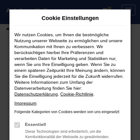
Zum
0
Hauptinhalt
Cookie Einstellungen
springen
Startseite
Fahrzeuge
Fahrzeugsuche
Wir nutzen Cookies, um Ihnen die bestmögliche
Nutzung unserer Webseite zu ermöglichen und unsere
Kommunikation mit Ihnen zu verbessern. Wir
berücksichtigen hierbei Ihre Präferenzen und
Fehler: Network Error
verarbeiten Daten für Marketing und Statistiken nur,
wenn Sie uns Ihre Einwilligung geben. Wenn Sie zu
Beim Laden ist ein Fehler aufgetreten.
einem späteren Zeitpunkt Ihre Meinung ändern, können
Hier sind ein paar Tipps, die dir helfen können:
Sie die Einwilligung jederzeit für die Zukunft widerrufen.
Weitere Informationen zum Umfang der
Überprüfe deine Firewall und deine
Datenverarbeitung finden Sie hier:
Datenschutzerklärung
,
Cookie-Richtlinie
.
Internetverbindung.
Laden andere Webseiten, zum Beispiel deine
Impressum
Suchmaschine?
Folgende Kategorien von Cookies werden von uns eingesetzt:
Prüfe deine Browsererweiterungen.
Manche Erweiterungen, wie Werbeblocker,
Essentiell
können das Laden bestimmter Seiten
Diese Technologien sind erforderlich, um die
Kernfunktionalität der Webseite zu gewährleisten.
verhindern. Funktioniert die Seite in einem