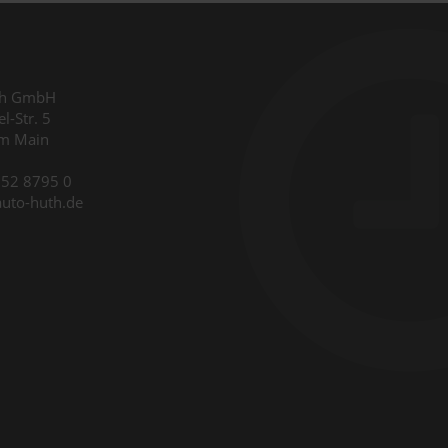
th GmbH
l-Str. 5
am Main
9352 8795 0
auto-huth.de