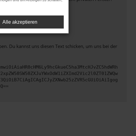
rfolgen und um Anzeigen zu schalten,
Alle akzeptieren
ht mehr unterstützt werden.
ben. Du kannst uns diesen Text schicken, um uns bei der
cmwiOiAiaHR0cHM6Ly9hcGkueC5ha3MtcHJvZC5hdWRh
Q2xpZW50SW50ZXJuYWxOdW1iZXImd2Vic2l0ZT01ZWQw
Y3QiOiB7CiAgICAgICJyZXNwb25zZVR5cGUiOiAiIgog
fQ==