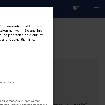
0
 Kommunikation mit Ihnen zu
stiken nur, wenn Sie uns Ihre
ung jederzeit für die Zukunft
ärung
,
Cookie-Richtlinie
.
Maps, Chats,
nd zu verbessern. Zudem werden
inem anderen Browser oder in einem privaten Fenster?