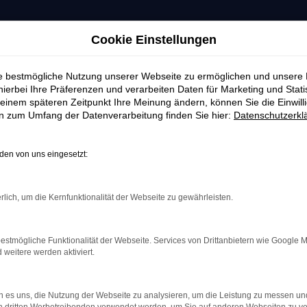
Cookie Einstellungen
ie bestmögliche Nutzung unserer Webseite zu ermöglichen und unsere
hierbei Ihre Präferenzen und verarbeiten Daten für Marketing und Stati
einem späteren Zeitpunkt Ihre Meinung ändern, können Sie die Einwillig
en zum Umfang der Datenverarbeitung finden Sie hier:
Datenschutzerkl
en von uns eingesetzt:
rlich, um die Kernfunktionalität der Webseite zu gewährleisten.
estmögliche Funktionalität der Webseite. Services von Drittanbietern wie Google 
eitere werden aktiviert.
indung.
hine?
 es uns, die Nutzung der Webseite zu analysieren, um die Leistung zu messen u
aden bestimmter Seiten verhindern. Funktioniert die Seite in e