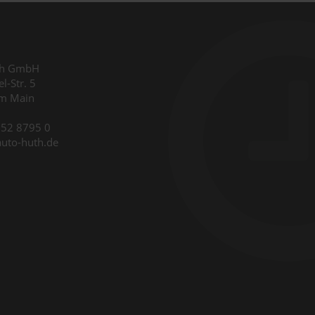
th GmbH
l-Str. 5
am Main
9352 8795 0
auto-huth.de