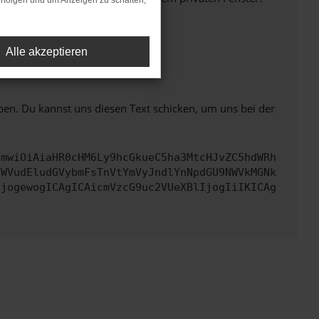
rfolgen und um Anzeigen zu schalten,
Alle akzeptieren
ht mehr unterstützt werden.
ben. Du kannst uns diesen Text schicken, um uns bei der
cmwiOiAiaHR0cHM6Ly9hcGkueC5ha3MtcHJvZC5hdWRh
aWVudEludGVybmFsTnVtYmVyJndlYnNpdGU9NWVkMGNk
IjogewogICAgICAicmVzcG9uc2VUeXBlIjogIiIKICAg