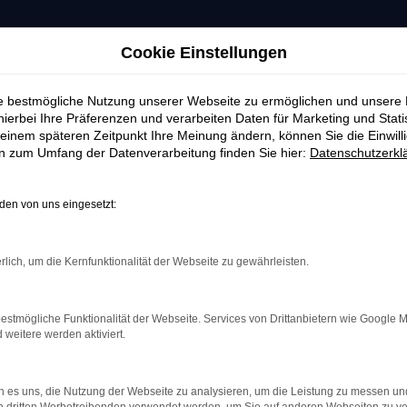
Cookie Einstellungen
ie bestmögliche Nutzung unserer Webseite zu ermöglichen und unsere
hierbei Ihre Präferenzen und verarbeiten Daten für Marketing und Stati
einem späteren Zeitpunkt Ihre Meinung ändern, können Sie die Einwillig
en zum Umfang der Datenverarbeitung finden Sie hier:
Datenschutzerkl
en von uns eingesetzt:
rlich, um die Kernfunktionalität der Webseite zu gewährleisten.
estmögliche Funktionalität der Webseite. Services von Drittanbietern wie Google 
eitere werden aktiviert.
indung.
hine?
 es uns, die Nutzung der Webseite zu analysieren, um die Leistung zu messen u
aden bestimmter Seiten verhindern. Funktioniert die Seite in e