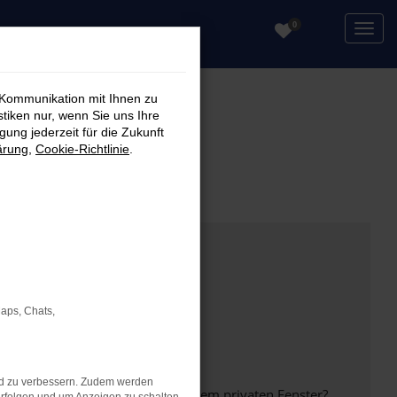
0
 Kommunikation mit Ihnen zu
stiken nur, wenn Sie uns Ihre
ung jederzeit für die Zukunft
ärung
,
Cookie-Richtlinie
.
Maps, Chats,
nd zu verbessern. Zudem werden
inem anderen Browser oder in einem privaten Fenster?