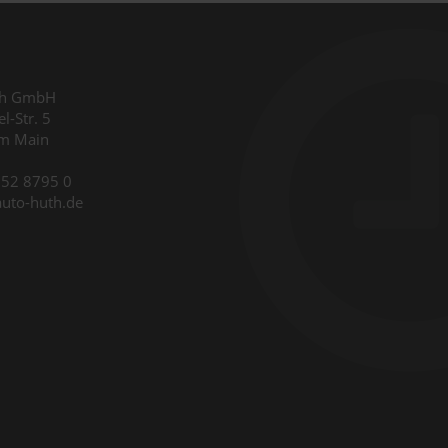
th GmbH
l-Str. 5
am Main
9352 8795 0
auto-huth.de