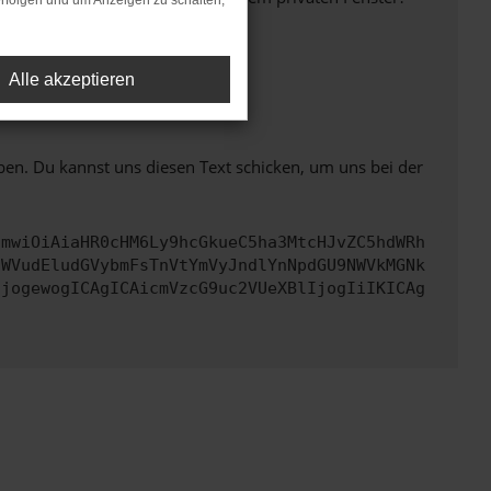
rfolgen und um Anzeigen zu schalten,
Alle akzeptieren
ht mehr unterstützt werden.
ben. Du kannst uns diesen Text schicken, um uns bei der
cmwiOiAiaHR0cHM6Ly9hcGkueC5ha3MtcHJvZC5hdWRh
aWVudEludGVybmFsTnVtYmVyJndlYnNpdGU9NWVkMGNk
IjogewogICAgICAicmVzcG9uc2VUeXBlIjogIiIKICAg