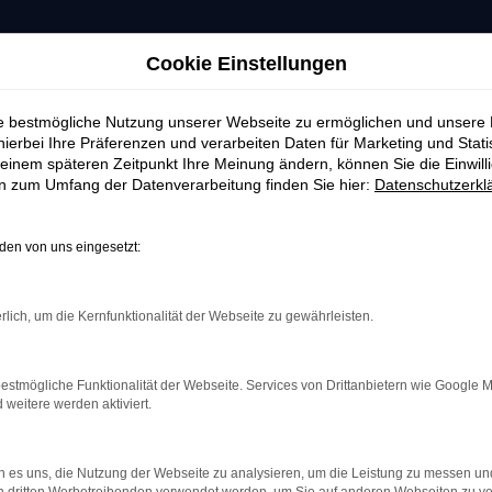
Cookie Einstellungen
ie bestmögliche Nutzung unserer Webseite zu ermöglichen und unsere
hierbei Ihre Präferenzen und verarbeiten Daten für Marketing und Stati
einem späteren Zeitpunkt Ihre Meinung ändern, können Sie die Einwillig
en zum Umfang der Datenverarbeitung finden Sie hier:
Datenschutzerkl
en von uns eingesetzt:
rlich, um die Kernfunktionalität der Webseite zu gewährleisten.
estmögliche Funktionalität der Webseite. Services von Drittanbietern wie Google 
eitere werden aktiviert.
indung.
hine?
 es uns, die Nutzung der Webseite zu analysieren, um die Leistung zu messen u
aden bestimmter Seiten verhindern. Funktioniert die Seite in e