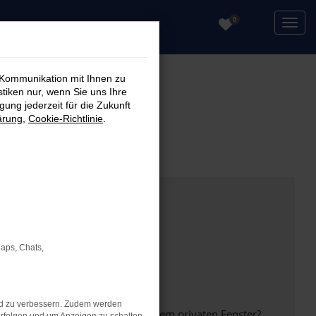
0
 Kommunikation mit Ihnen zu
stiken nur, wenn Sie uns Ihre
ung jederzeit für die Zukunft
ärung
,
Cookie-Richtlinie
.
Maps, Chats,
nd zu verbessern. Zudem werden
inem anderen Browser oder in einem privaten Fenster?