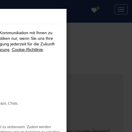
0
 Kommunikation mit Ihnen zu
stiken nur, wenn Sie uns Ihre
ung jederzeit für die Zukunft
ärung
,
Cookie-Richtlinie
.
Maps, Chats,
nd zu verbessern. Zudem werden
inem anderen Browser oder in einem privaten Fenster?