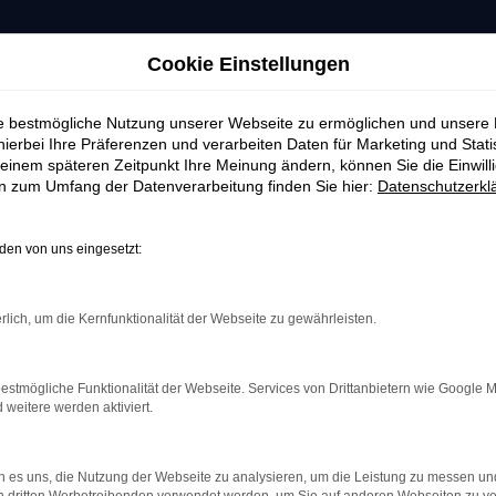
Cookie Einstellungen
ie bestmögliche Nutzung unserer Webseite zu ermöglichen und unsere
hierbei Ihre Präferenzen und verarbeiten Daten für Marketing und Stati
einem späteren Zeitpunkt Ihre Meinung ändern, können Sie die Einwillig
en zum Umfang der Datenverarbeitung finden Sie hier:
Datenschutzerkl
en von uns eingesetzt:
rlich, um die Kernfunktionalität der Webseite zu gewährleisten.
estmögliche Funktionalität der Webseite. Services von Drittanbietern wie Google 
eitere werden aktiviert.
indung.
hine?
 es uns, die Nutzung der Webseite zu analysieren, um die Leistung zu messen u
aden bestimmter Seiten verhindern. Funktioniert die Seite in e