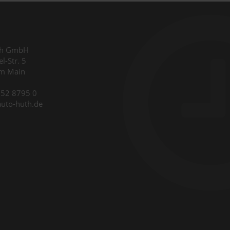
th GmbH
l-Str. 5
am Main
9352 8795 0
auto-huth.de