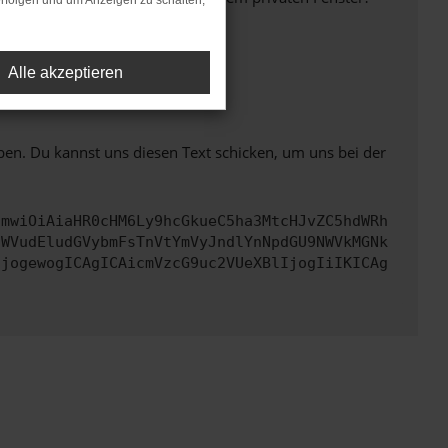
rfolgen und um Anzeigen zu schalten,
Alle akzeptieren
ht mehr unterstützt werden.
ben. Du kannst uns diesen Text schicken, um uns bei der
cmwiOiAiaHR0cHM6Ly9hcGkueC5ha3MtcHJvZC5hdWRh
aWVudEludGVybmFsTnVtYmVyJndlYnNpdGU9NWVkMGNk
IjogewogICAgICAicmVzcG9uc2VUeXBlIjogIiIKICAg