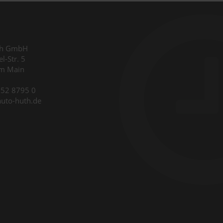
th GmbH
l-Str. 5
am Main
9352 8795 0
auto-huth.de