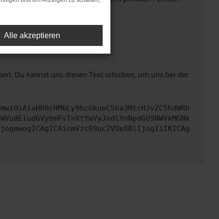
rfolgen und um Anzeigen zu schalten,
Alle akzeptieren
ht mehr unterstützt werden.
ben. Du kannst uns diesen Text schicken, um uns bei der
cmwiOiAiaHR0cHM6Ly9hcGkueC5ha3MtcHJvZC5hdWRh
aWVudEludGVybmFsTnVtYmVyJndlYnNpdGU9NWVkMGNk
IjogewogICAgICAicmVzcG9uc2VUeXBlIjogIiIKICAg