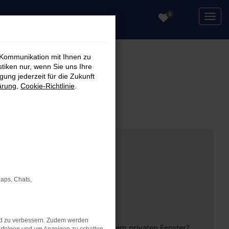
0
 Kommunikation mit Ihnen zu
stiken nur, wenn Sie uns Ihre
ung jederzeit für die Zukunft
ärung
,
Cookie-Richtlinie
.
Maps, Chats,
nd zu verbessern. Zudem werden
inem anderen Browser oder in einem privaten Fenster?