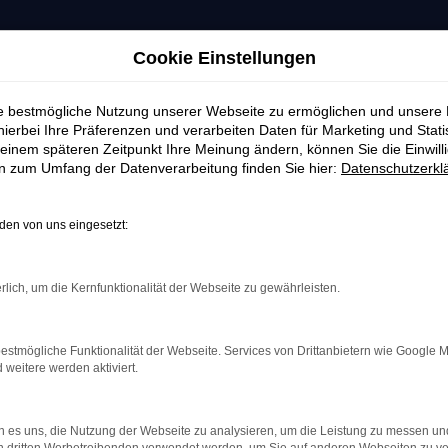
Cookie Einstellungen
ie bestmögliche Nutzung unserer Webseite zu ermöglichen und unsere
hierbei Ihre Präferenzen und verarbeiten Daten für Marketing und Stati
einem späteren Zeitpunkt Ihre Meinung ändern, können Sie die Einwillig
en zum Umfang der Datenverarbeitung finden Sie hier:
Datenschutzerkl
en von uns eingesetzt:
rlich, um die Kernfunktionalität der Webseite zu gewährleisten.
estmögliche Funktionalität der Webseite. Services von Drittanbietern wie Google 
eitere werden aktiviert.
indung.
hine?
 es uns, die Nutzung der Webseite zu analysieren, um die Leistung zu messen u
aden bestimmter Seiten verhindern. Funktioniert die Seite in e