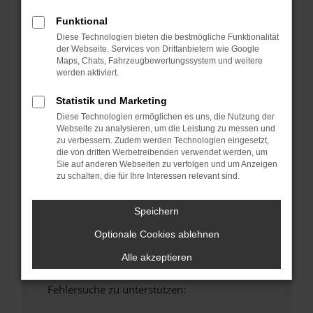
anderen Browser oder in einem privaten
Funktional
Fenster?
Diese Technologien bieten die bestmögliche Funktionalität
Starte dein Gerät neu.
der Webseite. Services von Drittanbietern wie Google
Maps, Chats, Fahrzeugbewertungssystem und weitere
Das kann manchmal helfen, vorübergehende
werden aktiviert.
Probleme zu beheben.
Stelle sicher, dass dein Browser und dein
Statistik und Marketing
Betriebssystem auf dem neuesten Stand
Diese Technologien ermöglichen es uns, die Nutzung der
sind.
Webseite zu analysieren, um die Leistung zu messen und
zu verbessern. Zudem werden Technologien eingesetzt,
Veraltete Software birgt nicht nur ein
die von dritten Werbetreibenden verwendet werden, um
Sicherheitsrisiko, sondern kann auch dazu
Sie auf anderen Webseiten zu verfolgen und um Anzeigen
führen, dass bestimmte Funktionen nicht mehr
zu schalten, die für Ihre Interessen relevant sind.
unterstützt werden.
Wende dich an den Webseitenbetreiber.
Speichern
Wenn du alle oben genannten Schritte versucht
Optionale Cookies ablehnen
hast, kontaktiere uns bitte. Wir werden
versuchen, das Problem zu beheben. Du kannst
Alle akzeptieren
uns diesen Text schicken, um uns bei der
Fehlersuche zu unterstützen: