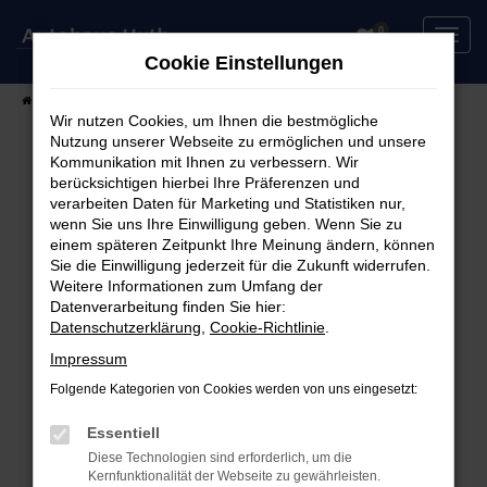
Zum
0
Hauptinhalt
Cookie Einstellungen
springen
Startseite
Fahrzeuge
Fahrzeugsuche
Wir nutzen Cookies, um Ihnen die bestmögliche
Nutzung unserer Webseite zu ermöglichen und unsere
Kommunikation mit Ihnen zu verbessern. Wir
berücksichtigen hierbei Ihre Präferenzen und
Fehler: Network Error
verarbeiten Daten für Marketing und Statistiken nur,
wenn Sie uns Ihre Einwilligung geben. Wenn Sie zu
Beim Laden ist ein Fehler aufgetreten.
einem späteren Zeitpunkt Ihre Meinung ändern, können
Hier sind ein paar Tipps, die dir helfen können:
Sie die Einwilligung jederzeit für die Zukunft widerrufen.
Weitere Informationen zum Umfang der
Überprüfe deine Firewall und deine
Datenverarbeitung finden Sie hier:
Datenschutzerklärung
,
Cookie-Richtlinie
.
Internetverbindung.
Laden andere Webseiten, zum Beispiel deine
Impressum
Suchmaschine?
Folgende Kategorien von Cookies werden von uns eingesetzt:
Prüfe deine Browsererweiterungen.
Manche Erweiterungen, wie Werbeblocker,
Essentiell
können das Laden bestimmter Seiten
Diese Technologien sind erforderlich, um die
Kernfunktionalität der Webseite zu gewährleisten.
verhindern. Funktioniert die Seite in einem