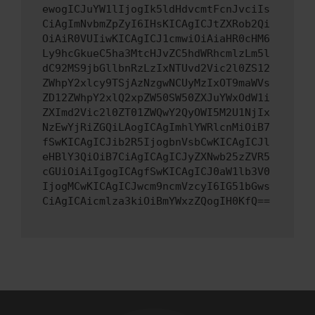
ewogICJuYW1lIjogIk5ldHdvcmtFcnJvciIs
CiAgImNvbmZpZyI6IHsKICAgICJtZXRob2Qi
OiAiR0VUIiwKICAgICJ1cmwiOiAiaHR0cHM6
Ly9hcGkueC5ha3MtcHJvZC5hdWRhcmlzLm5l
dC92MS9jbGllbnRzLzIxNTUvd2Vic2l0ZS12
ZWhpY2xlcy9TSjAzNzgwNCUyMzIxOT9maWVs
ZD12ZWhpY2xlQ2xpZW50SW50ZXJuYWxOdW1i
ZXImd2Vic2l0ZT01ZWQwY2QyOWI5M2U1NjIx
NzEwYjRiZGQiLAogICAgImhlYWRlcnMiOiB7
fSwKICAgICJib2R5IjogbnVsbCwKICAgICJl
eHBlY3QiOiB7CiAgICAgICJyZXNwb25zZVR5
cGUiOiAiIgogICAgfSwKICAgICJ0aW1lb3V0
IjogMCwKICAgICJwcm9ncmVzcyI6IG51bGws
CiAgICAicmlza3kiOiBmYWxzZQogIH0KfQ==