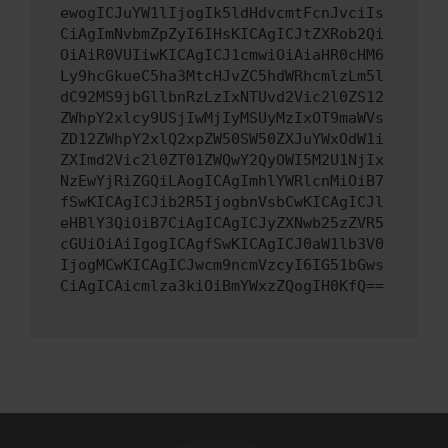
ewogICJuYW1lIjogIk5ldHdvcmtFcnJvciIs
CiAgImNvbmZpZyI6IHsKICAgICJtZXRob2Qi
OiAiR0VUIiwKICAgICJ1cmwiOiAiaHR0cHM6
Ly9hcGkueC5ha3MtcHJvZC5hdWRhcmlzLm5l
dC92MS9jbGllbnRzLzIxNTUvd2Vic2l0ZS12
ZWhpY2xlcy9USjIwMjIyMSUyMzIxOT9maWVs
ZD12ZWhpY2xlQ2xpZW50SW50ZXJuYWxOdW1i
ZXImd2Vic2l0ZT01ZWQwY2QyOWI5M2U1NjIx
NzEwYjRiZGQiLAogICAgImhlYWRlcnMiOiB7
fSwKICAgICJib2R5IjogbnVsbCwKICAgICJl
eHBlY3QiOiB7CiAgICAgICJyZXNwb25zZVR5
cGUiOiAiIgogICAgfSwKICAgICJ0aW1lb3V0
IjogMCwKICAgICJwcm9ncmVzcyI6IG51bGws
CiAgICAicmlza3kiOiBmYWxzZQogIH0KfQ==