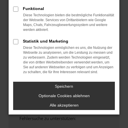
anderen Browser oder in einem privaten
Funktional
Fenster?
Diese Technologien bieten die bestmögliche Funktionalität
Starte dein Gerät neu.
der Webseite. Services von Drittanbietern wie Google
Maps, Chats, Fahrzeugbewertungssystem und weitere
Das kann manchmal helfen, vorübergehende
werden aktiviert.
Probleme zu beheben.
Stelle sicher, dass dein Browser und dein
Statistik und Marketing
Betriebssystem auf dem neuesten Stand
Diese Technologien ermöglichen es uns, die Nutzung der
sind.
Webseite zu analysieren, um die Leistung zu messen und
zu verbessern. Zudem werden Technologien eingesetzt,
Veraltete Software birgt nicht nur ein
die von dritten Werbetreibenden verwendet werden, um
Sicherheitsrisiko, sondern kann auch dazu
Sie auf anderen Webseiten zu verfolgen und um Anzeigen
führen, dass bestimmte Funktionen nicht mehr
zu schalten, die für Ihre Interessen relevant sind.
unterstützt werden.
Wende dich an den Webseitenbetreiber.
Speichern
Wenn du alle oben genannten Schritte versucht
Optionale Cookies ablehnen
hast, kontaktiere uns bitte. Wir werden
versuchen, das Problem zu beheben. Du kannst
Alle akzeptieren
uns diesen Text schicken, um uns bei der
Fehlersuche zu unterstützen: