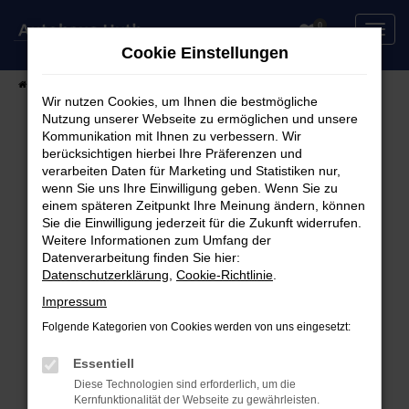
Zum
0
Hauptinhalt
Cookie Einstellungen
springen
Startseite
Fahrzeuge
Fahrzeugsuche
Wir nutzen Cookies, um Ihnen die bestmögliche
Nutzung unserer Webseite zu ermöglichen und unsere
Kommunikation mit Ihnen zu verbessern. Wir
berücksichtigen hierbei Ihre Präferenzen und
Fehler: Network Error
verarbeiten Daten für Marketing und Statistiken nur,
wenn Sie uns Ihre Einwilligung geben. Wenn Sie zu
Beim Laden ist ein Fehler aufgetreten.
einem späteren Zeitpunkt Ihre Meinung ändern, können
Hier sind ein paar Tipps, die dir helfen können:
Sie die Einwilligung jederzeit für die Zukunft widerrufen.
Weitere Informationen zum Umfang der
Überprüfe deine Firewall und deine
Datenverarbeitung finden Sie hier:
Datenschutzerklärung
,
Cookie-Richtlinie
.
Internetverbindung.
Laden andere Webseiten, zum Beispiel deine
Impressum
Suchmaschine?
Folgende Kategorien von Cookies werden von uns eingesetzt:
Prüfe deine Browsererweiterungen.
Manche Erweiterungen, wie Werbeblocker,
Essentiell
können das Laden bestimmter Seiten
Diese Technologien sind erforderlich, um die
Kernfunktionalität der Webseite zu gewährleisten.
verhindern. Funktioniert die Seite in einem