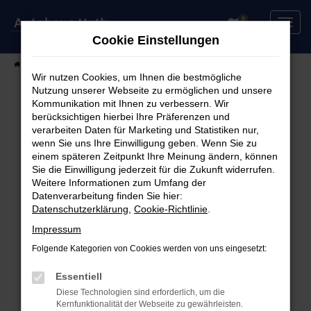
Zum
0
Hauptinhalt
Cookie Einstellungen
springen
Startseite
Fahrzeuge
Fahrzeugsuche
Wir nutzen Cookies, um Ihnen die bestmögliche
Nutzung unserer Webseite zu ermöglichen und unsere
Kommunikation mit Ihnen zu verbessern. Wir
berücksichtigen hierbei Ihre Präferenzen und
Fehler: Network Error
verarbeiten Daten für Marketing und Statistiken nur,
wenn Sie uns Ihre Einwilligung geben. Wenn Sie zu
Beim Laden ist ein Fehler aufgetreten.
einem späteren Zeitpunkt Ihre Meinung ändern, können
Hier sind ein paar Tipps, die dir helfen können:
Sie die Einwilligung jederzeit für die Zukunft widerrufen.
Weitere Informationen zum Umfang der
Überprüfe deine Firewall und deine
Datenverarbeitung finden Sie hier:
Datenschutzerklärung
,
Cookie-Richtlinie
.
Internetverbindung.
Laden andere Webseiten, zum Beispiel deine
Impressum
Suchmaschine?
Folgende Kategorien von Cookies werden von uns eingesetzt:
Prüfe deine Browsererweiterungen.
Manche Erweiterungen, wie Werbeblocker,
Essentiell
können das Laden bestimmter Seiten
Diese Technologien sind erforderlich, um die
Kernfunktionalität der Webseite zu gewährleisten.
verhindern. Funktioniert die Seite in einem