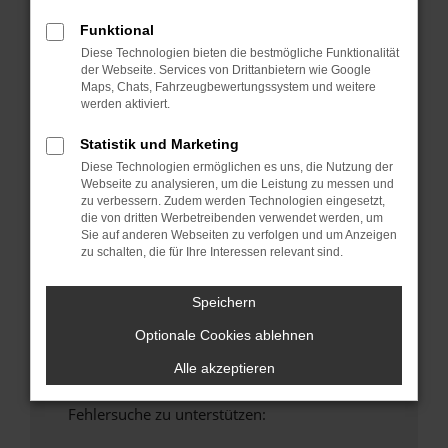
anderen Browser oder in einem privaten
Funktional
Fenster?
Diese Technologien bieten die bestmögliche Funktionalität
Starte dein Gerät neu.
der Webseite. Services von Drittanbietern wie Google
Maps, Chats, Fahrzeugbewertungssystem und weitere
Das kann manchmal helfen, vorübergehende
werden aktiviert.
Probleme zu beheben.
Stelle sicher, dass dein Browser und dein
Statistik und Marketing
Betriebssystem auf dem neuesten Stand
Diese Technologien ermöglichen es uns, die Nutzung der
sind.
Webseite zu analysieren, um die Leistung zu messen und
zu verbessern. Zudem werden Technologien eingesetzt,
Veraltete Software birgt nicht nur ein
die von dritten Werbetreibenden verwendet werden, um
Sicherheitsrisiko, sondern kann auch dazu
Sie auf anderen Webseiten zu verfolgen und um Anzeigen
führen, dass bestimmte Funktionen nicht mehr
zu schalten, die für Ihre Interessen relevant sind.
unterstützt werden.
Wende dich an den Webseitenbetreiber.
Speichern
Wenn du alle oben genannten Schritte versucht
Optionale Cookies ablehnen
hast, kontaktiere uns bitte. Wir werden
versuchen, das Problem zu beheben. Du kannst
Alle akzeptieren
uns diesen Text schicken, um uns bei der
Fehlersuche zu unterstützen: