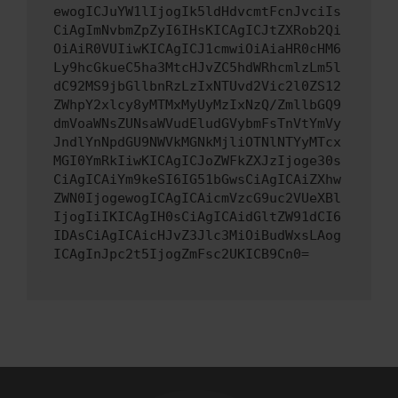
ewogICJuYW1lIjogIk5ldHdvcmtFcnJvciIs
CiAgImNvbmZpZyI6IHsKICAgICJtZXRob2Qi
OiAiR0VUIiwKICAgICJ1cmwiOiAiaHR0cHM6
Ly9hcGkueC5ha3MtcHJvZC5hdWRhcmlzLm5l
dC92MS9jbGllbnRzLzIxNTUvd2Vic2l0ZS12
ZWhpY2xlcy8yMTMxMyUyMzIxNzQ/ZmllbGQ9
dmVoaWNsZUNsaWVudEludGVybmFsTnVtYmVy
JndlYnNpdGU9NWVkMGNkMjliOTNlNTYyMTcx
MGI0YmRkIiwKICAgICJoZWFkZXJzIjoge30s
CiAgICAiYm9keSI6IG51bGwsCiAgICAiZXhw
ZWN0IjogewogICAgICAicmVzcG9uc2VUeXBl
IjogIiIKICAgIH0sCiAgICAidGltZW91dCI6
IDAsCiAgICAicHJvZ3Jlc3MiOiBudWxsLAog
ICAgInJpc2t5IjogZmFsc2UKICB9Cn0=