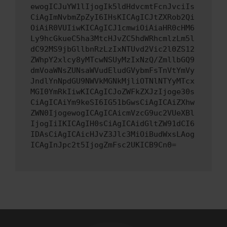
ewogICJuYW1lIjogIk5ldHdvcmtFcnJvciIs
CiAgImNvbmZpZyI6IHsKICAgICJtZXRob2Qi
OiAiR0VUIiwKICAgICJ1cmwiOiAiaHR0cHM6
Ly9hcGkueC5ha3MtcHJvZC5hdWRhcmlzLm5l
dC92MS9jbGllbnRzLzIxNTUvd2Vic2l0ZS12
ZWhpY2xlcy8yMTcwNSUyMzIxNzQ/ZmllbGQ9
dmVoaWNsZUNsaWVudEludGVybmFsTnVtYmVy
JndlYnNpdGU9NWVkMGNkMjliOTNlNTYyMTcx
MGI0YmRkIiwKICAgICJoZWFkZXJzIjoge30s
CiAgICAiYm9keSI6IG51bGwsCiAgICAiZXhw
ZWN0IjogewogICAgICAicmVzcG9uc2VUeXBl
IjogIiIKICAgIH0sCiAgICAidGltZW91dCI6
IDAsCiAgICAicHJvZ3Jlc3MiOiBudWxsLAog
ICAgInJpc2t5IjogZmFsc2UKICB9Cn0=