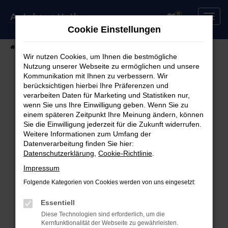
Zum
0
Hauptinhalt
Cookie Einstellungen
springen
Startseite
Fahrzeuge
Fahrzeugsuche
Wir nutzen Cookies, um Ihnen die bestmögliche
Nutzung unserer Webseite zu ermöglichen und unsere
Kommunikation mit Ihnen zu verbessern. Wir
berücksichtigen hierbei Ihre Präferenzen und
Fehler: Network Error
verarbeiten Daten für Marketing und Statistiken nur,
wenn Sie uns Ihre Einwilligung geben. Wenn Sie zu
Beim Laden ist ein Fehler aufgetreten.
einem späteren Zeitpunkt Ihre Meinung ändern, können
Hier sind ein paar Tipps, die dir helfen können:
Sie die Einwilligung jederzeit für die Zukunft widerrufen.
Weitere Informationen zum Umfang der
Überprüfe deine Firewall und deine
Datenverarbeitung finden Sie hier:
Datenschutzerklärung
,
Cookie-Richtlinie
.
Internetverbindung.
Laden andere Webseiten, zum Beispiel deine
Impressum
Suchmaschine?
Folgende Kategorien von Cookies werden von uns eingesetzt:
Prüfe deine Browsererweiterungen.
Manche Erweiterungen, wie Werbeblocker,
Essentiell
können das Laden bestimmter Seiten
Diese Technologien sind erforderlich, um die
Kernfunktionalität der Webseite zu gewährleisten.
verhindern. Funktioniert die Seite in einem