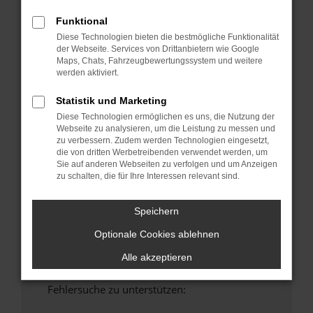
anderen Browser oder in einem privaten
Funktional
Fenster?
Diese Technologien bieten die bestmögliche Funktionalität
Starte dein Gerät neu.
der Webseite. Services von Drittanbietern wie Google
Maps, Chats, Fahrzeugbewertungssystem und weitere
Das kann manchmal helfen, vorübergehende
werden aktiviert.
Probleme zu beheben.
Stelle sicher, dass dein Browser und dein
Statistik und Marketing
Betriebssystem auf dem neuesten Stand
Diese Technologien ermöglichen es uns, die Nutzung der
sind.
Webseite zu analysieren, um die Leistung zu messen und
zu verbessern. Zudem werden Technologien eingesetzt,
Veraltete Software birgt nicht nur ein
die von dritten Werbetreibenden verwendet werden, um
Sicherheitsrisiko, sondern kann auch dazu
Sie auf anderen Webseiten zu verfolgen und um Anzeigen
führen, dass bestimmte Funktionen nicht mehr
zu schalten, die für Ihre Interessen relevant sind.
unterstützt werden.
Wende dich an den Webseitenbetreiber.
Speichern
Wenn du alle oben genannten Schritte versucht
Optionale Cookies ablehnen
hast, kontaktiere uns bitte. Wir werden
versuchen, das Problem zu beheben. Du kannst
Alle akzeptieren
uns diesen Text schicken, um uns bei der
Fehlersuche zu unterstützen: