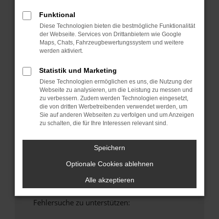
anderen Browser oder in einem privaten
Funktional
Fenster?
Diese Technologien bieten die bestmögliche Funktionalität
Starte dein Gerät neu.
der Webseite. Services von Drittanbietern wie Google
Maps, Chats, Fahrzeugbewertungssystem und weitere
Das kann manchmal helfen, vorübergehende
werden aktiviert.
Probleme zu beheben.
Stelle sicher, dass dein Browser und dein
Statistik und Marketing
Betriebssystem auf dem neuesten Stand
Diese Technologien ermöglichen es uns, die Nutzung der
sind.
Webseite zu analysieren, um die Leistung zu messen und
zu verbessern. Zudem werden Technologien eingesetzt,
Veraltete Software birgt nicht nur ein
die von dritten Werbetreibenden verwendet werden, um
Sicherheitsrisiko, sondern kann auch dazu
Sie auf anderen Webseiten zu verfolgen und um Anzeigen
führen, dass bestimmte Funktionen nicht mehr
zu schalten, die für Ihre Interessen relevant sind.
unterstützt werden.
Wende dich an den Webseitenbetreiber.
Speichern
Wenn du alle oben genannten Schritte versucht
Optionale Cookies ablehnen
hast, kontaktiere uns bitte. Wir werden
versuchen, das Problem zu beheben. Du kannst
Alle akzeptieren
uns diesen Text schicken, um uns bei der
Fehlersuche zu unterstützen: