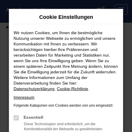
Zum
0
Hauptinhalt
Cookie Einstellungen
springen
Startseite
Fahrzeuge
Fahrzeugsuche
Wir nutzen Cookies, um Ihnen die bestmögliche
Nutzung unserer Webseite zu ermöglichen und unsere
Kommunikation mit Ihnen zu verbessern. Wir
berücksichtigen hierbei Ihre Präferenzen und
Fehler: Network Error
verarbeiten Daten für Marketing und Statistiken nur,
wenn Sie uns Ihre Einwilligung geben. Wenn Sie zu
Beim Laden ist ein Fehler aufgetreten.
einem späteren Zeitpunkt Ihre Meinung ändern, können
Hier sind ein paar Tipps, die dir helfen können:
Sie die Einwilligung jederzeit für die Zukunft widerrufen.
Weitere Informationen zum Umfang der
Überprüfe deine Firewall und deine
Datenverarbeitung finden Sie hier:
Datenschutzerklärung
,
Cookie-Richtlinie
.
Internetverbindung.
Laden andere Webseiten, zum Beispiel deine
Impressum
Suchmaschine?
Folgende Kategorien von Cookies werden von uns eingesetzt:
Prüfe deine Browsererweiterungen.
Manche Erweiterungen, wie Werbeblocker,
Essentiell
können das Laden bestimmter Seiten
Diese Technologien sind erforderlich, um die
Kernfunktionalität der Webseite zu gewährleisten.
verhindern. Funktioniert die Seite in einem