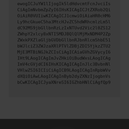
ewogICJuYW1lIjogIk5ldHdvcmtFcnJvciIs
CiAgImNvbmZpZyI6IHsKICAgICJtZXRob2Qi
OiAiR0VUIiwKICAgICJ1cmwiOiAiaHR0cHM6
Ly9hcGkueC5ha3MtcHJvZC5hdWRhcmlzLm5l
dC92MS9jbGllbnRzLzIxNTUvd2Vic2l0ZS12
ZWhpY2xlcy8xNTI5MDJBQlQlMjMxNDM4P2Zp
ZWxkPXZlaGljbGVDbGllbnRJbnRlcm5hbE51
bWJlciZ3ZWJzaXRlPTVlZDBjZDI5YjkzZTU2
MjE3MTBiNGJkZCIsCiAgICAiaGVhZGVycyI6
IHt9LAogICAgImJvZHkiOiBudWxsLAogICAg
ImV4cGVjdCI6IHsKICAgICAgInJlc3BvbnNl
VHlwZSI6ICIiCiAgICB9LAogICAgInRpbWVv
dXQiOiAwLAogICAgInByb2dyZXNzIjogbnVs
bCwKICAgICJyaXNreSI6IGZhbHNlCiAgfQp9