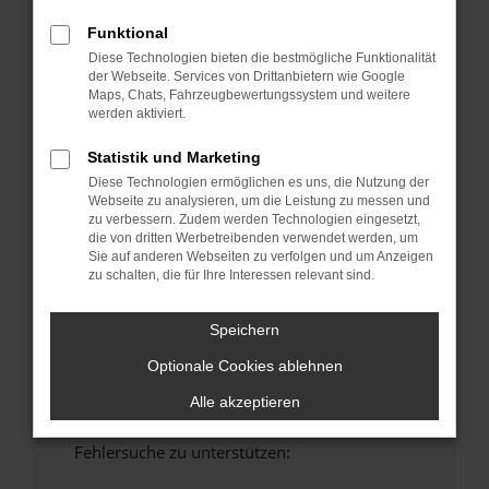
anderen Browser oder in einem privaten
Funktional
Fenster?
Diese Technologien bieten die bestmögliche Funktionalität
Starte dein Gerät neu.
der Webseite. Services von Drittanbietern wie Google
Maps, Chats, Fahrzeugbewertungssystem und weitere
Das kann manchmal helfen, vorübergehende
werden aktiviert.
Probleme zu beheben.
Stelle sicher, dass dein Browser und dein
Statistik und Marketing
Betriebssystem auf dem neuesten Stand
Diese Technologien ermöglichen es uns, die Nutzung der
sind.
Webseite zu analysieren, um die Leistung zu messen und
zu verbessern. Zudem werden Technologien eingesetzt,
Veraltete Software birgt nicht nur ein
die von dritten Werbetreibenden verwendet werden, um
Sicherheitsrisiko, sondern kann auch dazu
Sie auf anderen Webseiten zu verfolgen und um Anzeigen
führen, dass bestimmte Funktionen nicht mehr
zu schalten, die für Ihre Interessen relevant sind.
unterstützt werden.
Wende dich an den Webseitenbetreiber.
Speichern
Wenn du alle oben genannten Schritte versucht
Optionale Cookies ablehnen
hast, kontaktiere uns bitte. Wir werden
versuchen, das Problem zu beheben. Du kannst
Alle akzeptieren
uns diesen Text schicken, um uns bei der
Fehlersuche zu unterstützen: