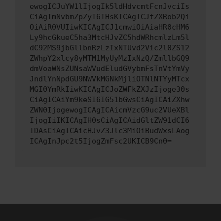
ewogICJuYW1lIjogIk5ldHdvcmtFcnJvciIs
CiAgImNvbmZpZyI6IHsKICAgICJtZXRob2Qi
OiAiR0VUIiwKICAgICJ1cmwiOiAiaHR0cHM6
Ly9hcGkueC5ha3MtcHJvZC5hdWRhcmlzLm5l
dC92MS9jbGllbnRzLzIxNTUvd2Vic2l0ZS12
ZWhpY2xlcy8yMTM1MyUyMzIxNzQ/ZmllbGQ9
dmVoaWNsZUNsaWVudEludGVybmFsTnVtYmVy
JndlYnNpdGU9NWVkMGNkMjliOTNlNTYyMTcx
MGI0YmRkIiwKICAgICJoZWFkZXJzIjoge30s
CiAgICAiYm9keSI6IG51bGwsCiAgICAiZXhw
ZWN0IjogewogICAgICAicmVzcG9uc2VUeXBl
IjogIiIKICAgIH0sCiAgICAidGltZW91dCI6
IDAsCiAgICAicHJvZ3Jlc3MiOiBudWxsLAog
ICAgInJpc2t5IjogZmFsc2UKICB9Cn0=