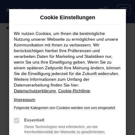
Zum
0
Hauptinhalt
Cookie Einstellungen
springen
Startseite
Fahrzeuge
Fahrzeugsuche
Wir nutzen Cookies, um Ihnen die bestmögliche
Nutzung unserer Webseite zu ermöglichen und unsere
Kommunikation mit Ihnen zu verbessern. Wir
berücksichtigen hierbei Ihre Präferenzen und
Fehler: Network Error
verarbeiten Daten für Marketing und Statistiken nur,
wenn Sie uns Ihre Einwilligung geben. Wenn Sie zu
Beim Laden ist ein Fehler aufgetreten.
einem späteren Zeitpunkt Ihre Meinung ändern, können
Hier sind ein paar Tipps, die dir helfen können:
Sie die Einwilligung jederzeit für die Zukunft widerrufen.
Weitere Informationen zum Umfang der
Überprüfe deine Firewall und deine
Datenverarbeitung finden Sie hier:
Datenschutzerklärung
,
Cookie-Richtlinie
.
Internetverbindung.
Laden andere Webseiten, zum Beispiel deine
Impressum
Suchmaschine?
Folgende Kategorien von Cookies werden von uns eingesetzt:
Prüfe deine Browsererweiterungen.
Manche Erweiterungen, wie Werbeblocker,
Essentiell
können das Laden bestimmter Seiten
Diese Technologien sind erforderlich, um die
Kernfunktionalität der Webseite zu gewährleisten.
verhindern. Funktioniert die Seite in einem