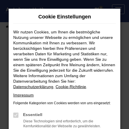
Zum
0
Hauptinhalt
Cookie Einstellungen
springen
Startseite
Fahrzeuge
Fahrzeugsuche
Wir nutzen Cookies, um Ihnen die bestmögliche
Nutzung unserer Webseite zu ermöglichen und unsere
Kommunikation mit Ihnen zu verbessern. Wir
berücksichtigen hierbei Ihre Präferenzen und
Fehler: Network Error
verarbeiten Daten für Marketing und Statistiken nur,
wenn Sie uns Ihre Einwilligung geben. Wenn Sie zu
Beim Laden ist ein Fehler aufgetreten.
einem späteren Zeitpunkt Ihre Meinung ändern, können
Hier sind ein paar Tipps, die dir helfen können:
Sie die Einwilligung jederzeit für die Zukunft widerrufen.
Weitere Informationen zum Umfang der
Überprüfe deine Firewall und deine
Datenverarbeitung finden Sie hier:
Datenschutzerklärung
,
Cookie-Richtlinie
.
Internetverbindung.
Laden andere Webseiten, zum Beispiel deine
Impressum
Suchmaschine?
Folgende Kategorien von Cookies werden von uns eingesetzt:
Prüfe deine Browsererweiterungen.
Manche Erweiterungen, wie Werbeblocker,
Essentiell
können das Laden bestimmter Seiten
Diese Technologien sind erforderlich, um die
Kernfunktionalität der Webseite zu gewährleisten.
verhindern. Funktioniert die Seite in einem