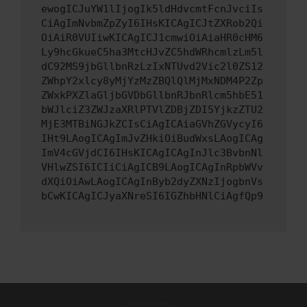
ewogICJuYW1lIjogIk5ldHdvcmtFcnJvciIs
CiAgImNvbmZpZyI6IHsKICAgICJtZXRob2Qi
OiAiR0VUIiwKICAgICJ1cmwiOiAiaHR0cHM6
Ly9hcGkueC5ha3MtcHJvZC5hdWRhcmlzLm5l
dC92MS9jbGllbnRzLzIxNTUvd2Vic2l0ZS12
ZWhpY2xlcy8yMjYzMzZBQlQlMjMxNDM4P2Zp
ZWxkPXZlaGljbGVDbGllbnRJbnRlcm5hbE51
bWJlciZ3ZWJzaXRlPTVlZDBjZDI5YjkzZTU2
MjE3MTBiNGJkZCIsCiAgICAiaGVhZGVycyI6
IHt9LAogICAgImJvZHkiOiBudWxsLAogICAg
ImV4cGVjdCI6IHsKICAgICAgInJlc3BvbnNl
VHlwZSI6ICIiCiAgICB9LAogICAgInRpbWVv
dXQiOiAwLAogICAgInByb2dyZXNzIjogbnVs
bCwKICAgICJyaXNreSI6IGZhbHNlCiAgfQp9