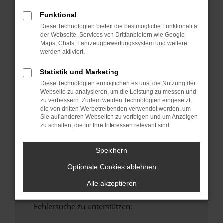
anderen Browser oder in einem privaten
Funktional
Fenster?
Diese Technologien bieten die bestmögliche Funktionalität
Starte dein Gerät neu.
der Webseite. Services von Drittanbietern wie Google
Maps, Chats, Fahrzeugbewertungssystem und weitere
Das kann manchmal helfen, vorübergehende
werden aktiviert.
Probleme zu beheben.
Stelle sicher, dass dein Browser und dein
Statistik und Marketing
Betriebssystem auf dem neuesten Stand
Diese Technologien ermöglichen es uns, die Nutzung der
sind.
Webseite zu analysieren, um die Leistung zu messen und
zu verbessern. Zudem werden Technologien eingesetzt,
Veraltete Software birgt nicht nur ein
die von dritten Werbetreibenden verwendet werden, um
Sicherheitsrisiko, sondern kann auch dazu
Sie auf anderen Webseiten zu verfolgen und um Anzeigen
führen, dass bestimmte Funktionen nicht mehr
zu schalten, die für Ihre Interessen relevant sind.
unterstützt werden.
Wende dich an den Webseitenbetreiber.
Speichern
Wenn du alle oben genannten Schritte versucht
Optionale Cookies ablehnen
hast, kontaktiere uns bitte. Wir werden
versuchen, das Problem zu beheben. Du kannst
Alle akzeptieren
uns diesen Text schicken, um uns bei der
Fehlersuche zu unterstützen: