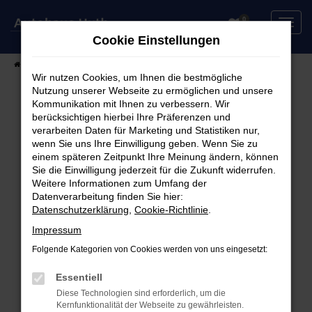
Zum
0
Hauptinhalt
Cookie Einstellungen
springen
Startseite
Fahrzeuge
Fahrzeugsuche
Wir nutzen Cookies, um Ihnen die bestmögliche
Nutzung unserer Webseite zu ermöglichen und unsere
Kommunikation mit Ihnen zu verbessern. Wir
berücksichtigen hierbei Ihre Präferenzen und
Fehler: Network Error
verarbeiten Daten für Marketing und Statistiken nur,
wenn Sie uns Ihre Einwilligung geben. Wenn Sie zu
Beim Laden ist ein Fehler aufgetreten.
einem späteren Zeitpunkt Ihre Meinung ändern, können
Hier sind ein paar Tipps, die dir helfen können:
Sie die Einwilligung jederzeit für die Zukunft widerrufen.
Weitere Informationen zum Umfang der
Überprüfe deine Firewall und deine
Datenverarbeitung finden Sie hier:
Datenschutzerklärung
,
Cookie-Richtlinie
.
Internetverbindung.
Laden andere Webseiten, zum Beispiel deine
Impressum
Suchmaschine?
Folgende Kategorien von Cookies werden von uns eingesetzt:
Prüfe deine Browsererweiterungen.
Manche Erweiterungen, wie Werbeblocker,
Essentiell
können das Laden bestimmter Seiten
Diese Technologien sind erforderlich, um die
Kernfunktionalität der Webseite zu gewährleisten.
verhindern. Funktioniert die Seite in einem