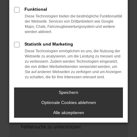
anderen Browser oder in einem privaten
Funktional
Fenster?
Diese Technologien bieten die bestmögliche Funktionalität
Starte dein Gerät neu.
der Webseite. Services von Drittanbietern wie Google
Maps, Chats, Fahrzeugbewertungssystem und weitere
Das kann manchmal helfen, vorübergehende
werden aktiviert.
Probleme zu beheben.
Stelle sicher, dass dein Browser und dein
Statistik und Marketing
Betriebssystem auf dem neuesten Stand
Diese Technologien ermöglichen es uns, die Nutzung der
sind.
Webseite zu analysieren, um die Leistung zu messen und
zu verbessern. Zudem werden Technologien eingesetzt,
Veraltete Software birgt nicht nur ein
die von dritten Werbetreibenden verwendet werden, um
Sicherheitsrisiko, sondern kann auch dazu
Sie auf anderen Webseiten zu verfolgen und um Anzeigen
führen, dass bestimmte Funktionen nicht mehr
zu schalten, die für Ihre Interessen relevant sind.
unterstützt werden.
Wende dich an den Webseitenbetreiber.
Speichern
Wenn du alle oben genannten Schritte versucht
Optionale Cookies ablehnen
hast, kontaktiere uns bitte. Wir werden
versuchen, das Problem zu beheben. Du kannst
Alle akzeptieren
uns diesen Text schicken, um uns bei der
Fehlersuche zu unterstützen: