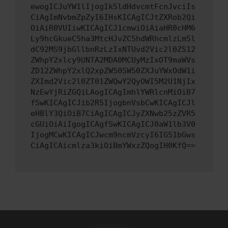
ewogICJuYW1lIjogIk5ldHdvcmtFcnJvciIs
CiAgImNvbmZpZyI6IHsKICAgICJtZXRob2Qi
OiAiR0VUIiwKICAgICJ1cmwiOiAiaHR0cHM6
Ly9hcGkueC5ha3MtcHJvZC5hdWRhcmlzLm5l
dC92MS9jbGllbnRzLzIxNTUvd2Vic2l0ZS12
ZWhpY2xlcy9UNTA2MDA0MCUyMzIxOT9maWVs
ZD12ZWhpY2xlQ2xpZW50SW50ZXJuYWxOdW1i
ZXImd2Vic2l0ZT01ZWQwY2QyOWI5M2U1NjIx
NzEwYjRiZGQiLAogICAgImhlYWRlcnMiOiB7
fSwKICAgICJib2R5IjogbnVsbCwKICAgICJl
eHBlY3QiOiB7CiAgICAgICJyZXNwb25zZVR5
cGUiOiAiIgogICAgfSwKICAgICJ0aW1lb3V0
IjogMCwKICAgICJwcm9ncmVzcyI6IG51bGws
CiAgICAicmlza3kiOiBmYWxzZQogIH0KfQ==