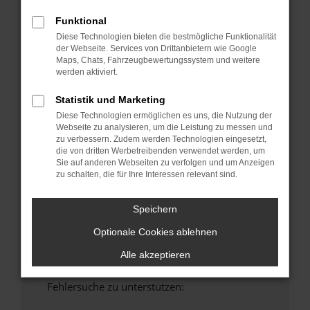
anderen Browser oder in einem privaten
Funktional
Fenster?
Diese Technologien bieten die bestmögliche Funktionalität
Starte dein Gerät neu.
der Webseite. Services von Drittanbietern wie Google
Maps, Chats, Fahrzeugbewertungssystem und weitere
Das kann manchmal helfen, vorübergehende
werden aktiviert.
Probleme zu beheben.
Stelle sicher, dass dein Browser und dein
Statistik und Marketing
Betriebssystem auf dem neuesten Stand
Diese Technologien ermöglichen es uns, die Nutzung der
sind.
Webseite zu analysieren, um die Leistung zu messen und
zu verbessern. Zudem werden Technologien eingesetzt,
Veraltete Software birgt nicht nur ein
die von dritten Werbetreibenden verwendet werden, um
Sicherheitsrisiko, sondern kann auch dazu
Sie auf anderen Webseiten zu verfolgen und um Anzeigen
führen, dass bestimmte Funktionen nicht mehr
zu schalten, die für Ihre Interessen relevant sind.
unterstützt werden.
Wende dich an den Webseitenbetreiber.
Speichern
Wenn du alle oben genannten Schritte versucht
Optionale Cookies ablehnen
hast, kontaktiere uns bitte. Wir werden
versuchen, das Problem zu beheben. Du kannst
Alle akzeptieren
uns diesen Text schicken, um uns bei der
Fehlersuche zu unterstützen: