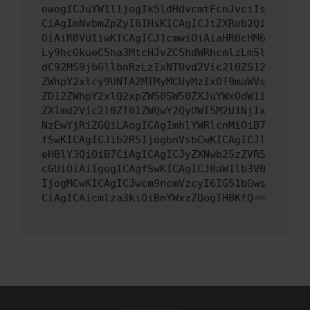
ewogICJuYW1lIjogIk5ldHdvcmtFcnJvciIs
CiAgImNvbmZpZyI6IHsKICAgICJtZXRob2Qi
OiAiR0VUIiwKICAgICJ1cmwiOiAiaHR0cHM6
Ly9hcGkueC5ha3MtcHJvZC5hdWRhcmlzLm5l
dC92MS9jbGllbnRzLzIxNTUvd2Vic2l0ZS12
ZWhpY2xlcy9UNTA2MTMyMCUyMzIxOT9maWVs
ZD12ZWhpY2xlQ2xpZW50SW50ZXJuYWxOdW1i
ZXImd2Vic2l0ZT01ZWQwY2QyOWI5M2U1NjIx
NzEwYjRiZGQiLAogICAgImhlYWRlcnMiOiB7
fSwKICAgICJib2R5IjogbnVsbCwKICAgICJl
eHBlY3QiOiB7CiAgICAgICJyZXNwb25zZVR5
cGUiOiAiIgogICAgfSwKICAgICJ0aW1lb3V0
IjogMCwKICAgICJwcm9ncmVzcyI6IG51bGws
CiAgICAicmlza3kiOiBmYWxzZQogIH0KfQ==