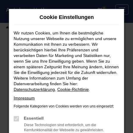
Zum
0
Hauptinhalt
Cookie Einstellungen
springen
Startseite
Fahrzeuge
Fahrzeugsuche
Wir nutzen Cookies, um Ihnen die bestmögliche
Nutzung unserer Webseite zu ermöglichen und unsere
Kommunikation mit Ihnen zu verbessern. Wir
berücksichtigen hierbei Ihre Präferenzen und
Fehler: Network Error
verarbeiten Daten für Marketing und Statistiken nur,
wenn Sie uns Ihre Einwilligung geben. Wenn Sie zu
Beim Laden ist ein Fehler aufgetreten.
einem späteren Zeitpunkt Ihre Meinung ändern, können
Hier sind ein paar Tipps, die dir helfen können:
Sie die Einwilligung jederzeit für die Zukunft widerrufen.
Weitere Informationen zum Umfang der
Überprüfe deine Firewall und deine
Datenverarbeitung finden Sie hier:
Datenschutzerklärung
,
Cookie-Richtlinie
.
Internetverbindung.
Laden andere Webseiten, zum Beispiel deine
Impressum
Suchmaschine?
Folgende Kategorien von Cookies werden von uns eingesetzt:
Prüfe deine Browsererweiterungen.
Manche Erweiterungen, wie Werbeblocker,
Essentiell
können das Laden bestimmter Seiten
Diese Technologien sind erforderlich, um die
Kernfunktionalität der Webseite zu gewährleisten.
verhindern. Funktioniert die Seite in einem