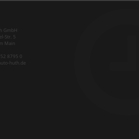
th GmbH
l-Str. 5
am Main
9352 8795 0
auto-huth.de