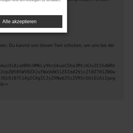
rfolgen und um Anzeigen zu schalten,
Alle akzeptieren
ht mehr unterstützt werden.
ben. Du kannst uns diesen Text schicken, um uns bei der
cmwiOiAiaHR0cHM6Ly9hcGkueC5ha3MtcHJvZC5hdWRh
Q2xpZW50SW50ZXJuYWxOdW1iZXImd2Vic2l0ZT01ZWQw
Y3QiOiB7CiAgICAgICJyZXNwb25zZVR5cGUiOiAiIgog
fQ==