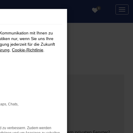
0
 Kommunikation mit Ihnen zu
stiken nur, wenn Sie uns Ihre
ung jederzeit für die Zukunft
ärung
,
Cookie-Richtlinie
.
Maps, Chats,
nd zu verbessern. Zudem werden
inem anderen Browser oder in einem privaten Fenster?