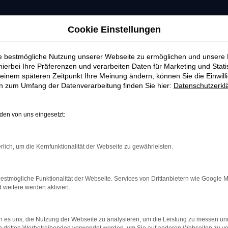
Cookie Einstellungen
ie bestmögliche Nutzung unserer Webseite zu ermöglichen und unsere
hierbei Ihre Präferenzen und verarbeiten Daten für Marketing und Stati
einem späteren Zeitpunkt Ihre Meinung ändern, können Sie die Einwillig
en zum Umfang der Datenverarbeitung finden Sie hier:
Datenschutzerkl
en von uns eingesetzt:
rlich, um die Kernfunktionalität der Webseite zu gewährleisten.
estmögliche Funktionalität der Webseite. Services von Drittanbietern wie Google 
eitere werden aktiviert.
indung.
hine?
 es uns, die Nutzung der Webseite zu analysieren, um die Leistung zu messen u
aden bestimmter Seiten verhindern. Funktioniert die Seite in e