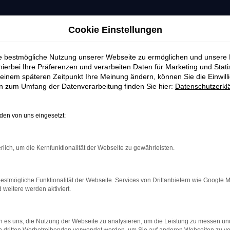
Cookie Einstellungen
ie bestmögliche Nutzung unserer Webseite zu ermöglichen und unsere
hierbei Ihre Präferenzen und verarbeiten Daten für Marketing und Stati
einem späteren Zeitpunkt Ihre Meinung ändern, können Sie die Einwillig
en zum Umfang der Datenverarbeitung finden Sie hier:
Datenschutzerkl
en von uns eingesetzt:
rlich, um die Kernfunktionalität der Webseite zu gewährleisten.
estmögliche Funktionalität der Webseite. Services von Drittanbietern wie Google 
eitere werden aktiviert.
indung.
hine?
 es uns, die Nutzung der Webseite zu analysieren, um die Leistung zu messen u
aden bestimmter Seiten verhindern. Funktioniert die Seite in e