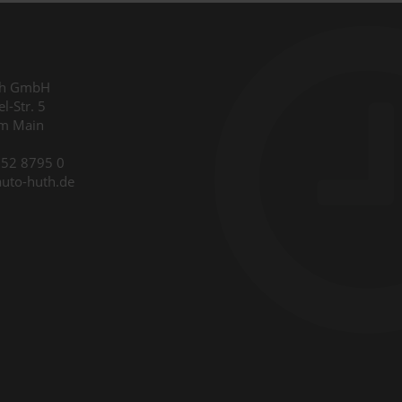
th GmbH
l-Str. 5
am Main
9352 8795 0
auto-huth.de