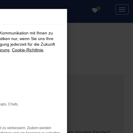
0
 Kommunikation mit Ihnen zu
stiken nur, wenn Sie uns Ihre
ung jederzeit für die Zukunft
ärung
,
Cookie-Richtlinie
.
Maps, Chats,
nd zu verbessern. Zudem werden
inem anderen Browser oder in einem privaten Fenster?