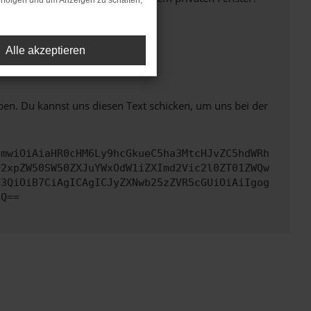
rfolgen und um Anzeigen zu schalten,
Alle akzeptieren
ht mehr unterstützt werden.
ben. Du kannst uns diesen Text schicken, um uns bei der
cmwiOiAiaHR0cHM6Ly9hcGkueC5ha3MtcHJvZC5hdWRh
Q2xpZW50SW50ZXJuYWxOdW1iZXImd2Vic2l0ZT01ZWQw
Y3QiOiB7CiAgICAgICJyZXNwb25zZVR5cGUiOiAiIgog
fQ==