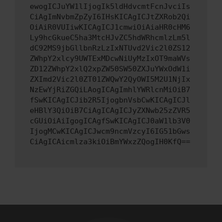
ewogICJuYW1lIjogIk5ldHdvcmtFcnJvciIs
CiAgImNvbmZpZyI6IHsKICAgICJtZXRob2Qi
OiAiR0VUIiwKICAgICJ1cmwiOiAiaHR0cHM6
Ly9hcGkueC5ha3MtcHJvZC5hdWRhcmlzLm5l
dC92MS9jbGllbnRzLzIxNTUvd2Vic2l0ZS12
ZWhpY2xlcy9UWTExMDcwNiUyMzIxOT9maWVs
ZD12ZWhpY2xlQ2xpZW50SW50ZXJuYWxOdW1i
ZXImd2Vic2l0ZT01ZWQwY2QyOWI5M2U1NjIx
NzEwYjRiZGQiLAogICAgImhlYWRlcnMiOiB7
fSwKICAgICJib2R5IjogbnVsbCwKICAgICJl
eHBlY3QiOiB7CiAgICAgICJyZXNwb25zZVR5
cGUiOiAiIgogICAgfSwKICAgICJ0aW1lb3V0
IjogMCwKICAgICJwcm9ncmVzcyI6IG51bGws
CiAgICAicmlza3kiOiBmYWxzZQogIH0KfQ==