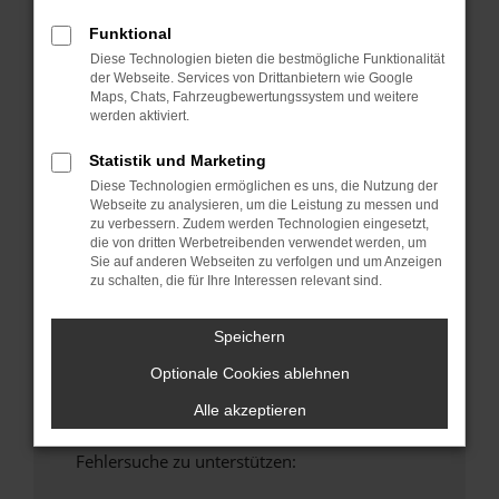
anderen Browser oder in einem privaten
Funktional
Fenster?
Diese Technologien bieten die bestmögliche Funktionalität
Starte dein Gerät neu.
der Webseite. Services von Drittanbietern wie Google
Maps, Chats, Fahrzeugbewertungssystem und weitere
Das kann manchmal helfen, vorübergehende
werden aktiviert.
Probleme zu beheben.
Stelle sicher, dass dein Browser und dein
Statistik und Marketing
Betriebssystem auf dem neuesten Stand
Diese Technologien ermöglichen es uns, die Nutzung der
sind.
Webseite zu analysieren, um die Leistung zu messen und
zu verbessern. Zudem werden Technologien eingesetzt,
Veraltete Software birgt nicht nur ein
die von dritten Werbetreibenden verwendet werden, um
Sicherheitsrisiko, sondern kann auch dazu
Sie auf anderen Webseiten zu verfolgen und um Anzeigen
führen, dass bestimmte Funktionen nicht mehr
zu schalten, die für Ihre Interessen relevant sind.
unterstützt werden.
Wende dich an den Webseitenbetreiber.
Speichern
Wenn du alle oben genannten Schritte versucht
Optionale Cookies ablehnen
hast, kontaktiere uns bitte. Wir werden
versuchen, das Problem zu beheben. Du kannst
Alle akzeptieren
uns diesen Text schicken, um uns bei der
Fehlersuche zu unterstützen: