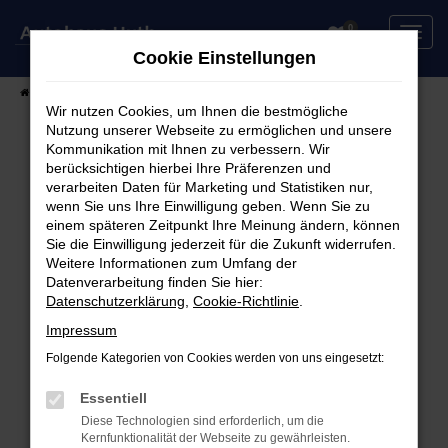
Zum
0
Hauptinhalt
Cookie Einstellungen
springen
Startseite
Fahrzeuge
Fahrzeugsuche
Wir nutzen Cookies, um Ihnen die bestmögliche
Nutzung unserer Webseite zu ermöglichen und unsere
Kommunikation mit Ihnen zu verbessern. Wir
berücksichtigen hierbei Ihre Präferenzen und
Fehler: Network Error
verarbeiten Daten für Marketing und Statistiken nur,
wenn Sie uns Ihre Einwilligung geben. Wenn Sie zu
Beim Laden ist ein Fehler aufgetreten.
einem späteren Zeitpunkt Ihre Meinung ändern, können
Hier sind ein paar Tipps, die dir helfen können:
Sie die Einwilligung jederzeit für die Zukunft widerrufen.
Weitere Informationen zum Umfang der
Überprüfe deine Firewall und deine
Datenverarbeitung finden Sie hier:
Datenschutzerklärung
,
Cookie-Richtlinie
.
Internetverbindung.
Laden andere Webseiten, zum Beispiel deine
Impressum
Suchmaschine?
Folgende Kategorien von Cookies werden von uns eingesetzt:
Prüfe deine Browsererweiterungen.
Manche Erweiterungen, wie Werbeblocker,
Essentiell
können das Laden bestimmter Seiten
Diese Technologien sind erforderlich, um die
Kernfunktionalität der Webseite zu gewährleisten.
verhindern. Funktioniert die Seite in einem