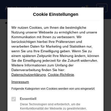
Zum
0
Hauptinhalt
Cookie Einstellungen
springen
Startseite
Fahrzeuge
Fahrzeugsuche
Wir nutzen Cookies, um Ihnen die bestmögliche
Nutzung unserer Webseite zu ermöglichen und unsere
Kommunikation mit Ihnen zu verbessern. Wir
berücksichtigen hierbei Ihre Präferenzen und
Fehler: Network Error
verarbeiten Daten für Marketing und Statistiken nur,
wenn Sie uns Ihre Einwilligung geben. Wenn Sie zu
Beim Laden ist ein Fehler aufgetreten.
einem späteren Zeitpunkt Ihre Meinung ändern, können
Hier sind ein paar Tipps, die dir helfen können:
Sie die Einwilligung jederzeit für die Zukunft widerrufen.
Weitere Informationen zum Umfang der
Überprüfe deine Firewall und deine
Datenverarbeitung finden Sie hier:
Datenschutzerklärung
,
Cookie-Richtlinie
.
Internetverbindung.
Laden andere Webseiten, zum Beispiel deine
Impressum
Suchmaschine?
Folgende Kategorien von Cookies werden von uns eingesetzt:
Prüfe deine Browsererweiterungen.
Manche Erweiterungen, wie Werbeblocker,
Essentiell
können das Laden bestimmter Seiten
Diese Technologien sind erforderlich, um die
Kernfunktionalität der Webseite zu gewährleisten.
verhindern. Funktioniert die Seite in einem