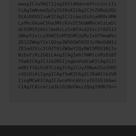
ewogICJuYW1lIjogIk5ldHdvcmtFcnJvciIs
CiAgImNvbmZpZyI6IHsKICAgICJtZXRob2Qi
OiAiR0VUIiwKICAgICJ1cmwiOiAiaHR0cHM6
Ly9hcGkueC5ha3MtcHJvZC5hdWRhcmlzLm5l
dC92MS9jbGllbnRzLzIxNTUvd2Vic2l0ZS12
ZWhpY2xlcy9UWTExMTQ5MCUyMzIxOT9maWVs
ZD12ZWhpY2xlQ2xpZW50SW50ZXJuYWxOdW1i
ZXImd2Vic2l0ZT01ZWQwY2QyOWI5M2U1NjIx
NzEwYjRiZGQiLAogICAgImhlYWRlcnMiOiB7
fSwKICAgICJib2R5IjogbnVsbCwKICAgICJl
eHBlY3QiOiB7CiAgICAgICJyZXNwb25zZVR5
cGUiOiAiIgogICAgfSwKICAgICJ0aW1lb3V0
IjogMCwKICAgICJwcm9ncmVzcyI6IG51bGws
CiAgICAicmlza3kiOiBmYWxzZQogIH0KfQ==