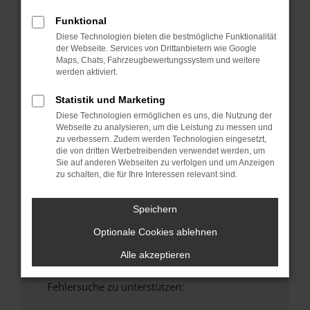
anderen Browser oder in einem privaten
Funktional
Fenster?
Diese Technologien bieten die bestmögliche Funktionalität
Starte dein Gerät neu.
der Webseite. Services von Drittanbietern wie Google
Maps, Chats, Fahrzeugbewertungssystem und weitere
Das kann manchmal helfen, vorübergehende
werden aktiviert.
Probleme zu beheben.
Stelle sicher, dass dein Browser und dein
Statistik und Marketing
Betriebssystem auf dem neuesten Stand
Diese Technologien ermöglichen es uns, die Nutzung der
sind.
Webseite zu analysieren, um die Leistung zu messen und
zu verbessern. Zudem werden Technologien eingesetzt,
Veraltete Software birgt nicht nur ein
die von dritten Werbetreibenden verwendet werden, um
Sicherheitsrisiko, sondern kann auch dazu
Sie auf anderen Webseiten zu verfolgen und um Anzeigen
führen, dass bestimmte Funktionen nicht mehr
zu schalten, die für Ihre Interessen relevant sind.
unterstützt werden.
Wende dich an den Webseitenbetreiber.
Speichern
Wenn du alle oben genannten Schritte versucht
Optionale Cookies ablehnen
hast, kontaktiere uns bitte. Wir werden
versuchen, das Problem zu beheben. Du kannst
Alle akzeptieren
uns diesen Text schicken, um uns bei der
Fehlersuche zu unterstützen: