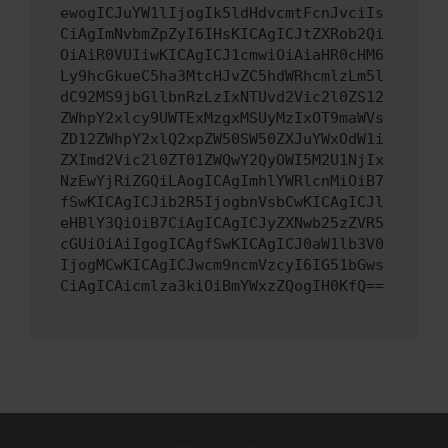
ewogICJuYW1lIjogIk5ldHdvcmtFcnJvciIs
CiAgImNvbmZpZyI6IHsKICAgICJtZXRob2Qi
OiAiR0VUIiwKICAgICJ1cmwiOiAiaHR0cHM6
Ly9hcGkueC5ha3MtcHJvZC5hdWRhcmlzLm5l
dC92MS9jbGllbnRzLzIxNTUvd2Vic2l0ZS12
ZWhpY2xlcy9UWTExMzgxMSUyMzIxOT9maWVs
ZD12ZWhpY2xlQ2xpZW50SW50ZXJuYWxOdW1i
ZXImd2Vic2l0ZT01ZWQwY2QyOWI5M2U1NjIx
NzEwYjRiZGQiLAogICAgImhlYWRlcnMiOiB7
fSwKICAgICJib2R5IjogbnVsbCwKICAgICJl
eHBlY3QiOiB7CiAgICAgICJyZXNwb25zZVR5
cGUiOiAiIgogICAgfSwKICAgICJ0aW1lb3V0
IjogMCwKICAgICJwcm9ncmVzcyI6IG51bGws
CiAgICAicmlza3kiOiBmYWxzZQogIH0KfQ==