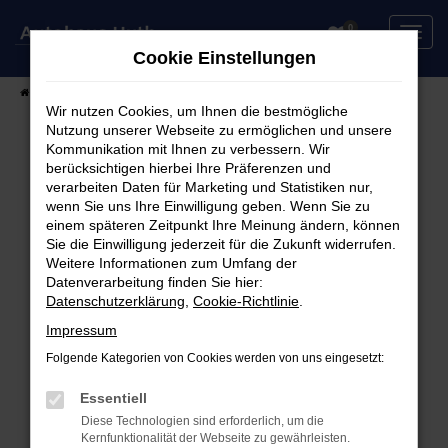
Zum
0
Hauptinhalt
Cookie Einstellungen
springen
Startseite
Fahrzeuge
Fahrzeugsuche
Wir nutzen Cookies, um Ihnen die bestmögliche
Nutzung unserer Webseite zu ermöglichen und unsere
Kommunikation mit Ihnen zu verbessern. Wir
berücksichtigen hierbei Ihre Präferenzen und
Fehler: Network Error
verarbeiten Daten für Marketing und Statistiken nur,
wenn Sie uns Ihre Einwilligung geben. Wenn Sie zu
Beim Laden ist ein Fehler aufgetreten.
einem späteren Zeitpunkt Ihre Meinung ändern, können
Hier sind ein paar Tipps, die dir helfen können:
Sie die Einwilligung jederzeit für die Zukunft widerrufen.
Weitere Informationen zum Umfang der
Überprüfe deine Firewall und deine
Datenverarbeitung finden Sie hier:
Datenschutzerklärung
,
Cookie-Richtlinie
.
Internetverbindung.
Laden andere Webseiten, zum Beispiel deine
Impressum
Suchmaschine?
Folgende Kategorien von Cookies werden von uns eingesetzt:
Prüfe deine Browsererweiterungen.
Manche Erweiterungen, wie Werbeblocker,
Essentiell
können das Laden bestimmter Seiten
Diese Technologien sind erforderlich, um die
Kernfunktionalität der Webseite zu gewährleisten.
verhindern. Funktioniert die Seite in einem