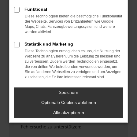
anderen Browser oder in einem privaten
Funktional
Fenster?
Diese Technologien bieten die bestmögliche Funktionalität
Starte dein Gerät neu.
der Webseite. Services von Drittanbietern wie Google
Maps, Chats, Fahrzeugbewertungssystem und weitere
Das kann manchmal helfen, vorübergehende
werden aktiviert.
Probleme zu beheben.
Stelle sicher, dass dein Browser und dein
Statistik und Marketing
Betriebssystem auf dem neuesten Stand
Diese Technologien ermöglichen es uns, die Nutzung der
sind.
Webseite zu analysieren, um die Leistung zu messen und
zu verbessern. Zudem werden Technologien eingesetzt,
Veraltete Software birgt nicht nur ein
die von dritten Werbetreibenden verwendet werden, um
Sicherheitsrisiko, sondern kann auch dazu
Sie auf anderen Webseiten zu verfolgen und um Anzeigen
führen, dass bestimmte Funktionen nicht mehr
zu schalten, die für Ihre Interessen relevant sind.
unterstützt werden.
Wende dich an den Webseitenbetreiber.
Speichern
Wenn du alle oben genannten Schritte versucht
Optionale Cookies ablehnen
hast, kontaktiere uns bitte. Wir werden
versuchen, das Problem zu beheben. Du kannst
Alle akzeptieren
uns diesen Text schicken, um uns bei der
Fehlersuche zu unterstützen: