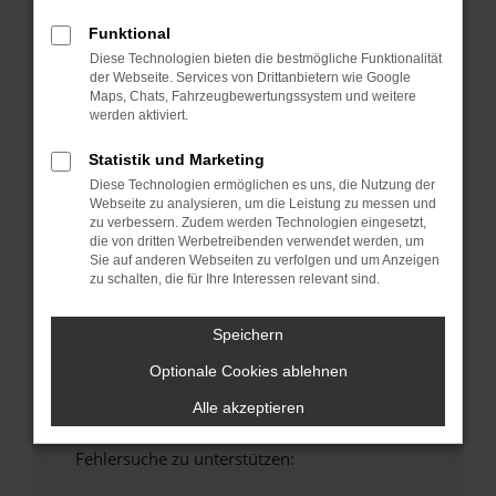
anderen Browser oder in einem privaten
Funktional
Fenster?
Diese Technologien bieten die bestmögliche Funktionalität
Starte dein Gerät neu.
der Webseite. Services von Drittanbietern wie Google
Maps, Chats, Fahrzeugbewertungssystem und weitere
Das kann manchmal helfen, vorübergehende
werden aktiviert.
Probleme zu beheben.
Stelle sicher, dass dein Browser und dein
Statistik und Marketing
Betriebssystem auf dem neuesten Stand
Diese Technologien ermöglichen es uns, die Nutzung der
sind.
Webseite zu analysieren, um die Leistung zu messen und
zu verbessern. Zudem werden Technologien eingesetzt,
Veraltete Software birgt nicht nur ein
die von dritten Werbetreibenden verwendet werden, um
Sicherheitsrisiko, sondern kann auch dazu
Sie auf anderen Webseiten zu verfolgen und um Anzeigen
führen, dass bestimmte Funktionen nicht mehr
zu schalten, die für Ihre Interessen relevant sind.
unterstützt werden.
Wende dich an den Webseitenbetreiber.
Speichern
Wenn du alle oben genannten Schritte versucht
Optionale Cookies ablehnen
hast, kontaktiere uns bitte. Wir werden
versuchen, das Problem zu beheben. Du kannst
Alle akzeptieren
uns diesen Text schicken, um uns bei der
Fehlersuche zu unterstützen: