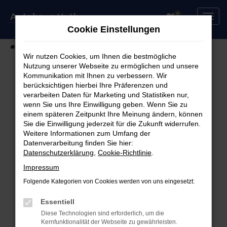
Zum
0
Hauptinhalt
Cookie Einstellungen
springen
Startseite
Fahrzeuge
Fahrzeugsuche
Wir nutzen Cookies, um Ihnen die bestmögliche
Nutzung unserer Webseite zu ermöglichen und unsere
Kommunikation mit Ihnen zu verbessern. Wir
berücksichtigen hierbei Ihre Präferenzen und
Fehler: Network Error
verarbeiten Daten für Marketing und Statistiken nur,
wenn Sie uns Ihre Einwilligung geben. Wenn Sie zu
Beim Laden ist ein Fehler aufgetreten.
einem späteren Zeitpunkt Ihre Meinung ändern, können
Hier sind ein paar Tipps, die dir helfen können:
Sie die Einwilligung jederzeit für die Zukunft widerrufen.
Weitere Informationen zum Umfang der
Überprüfe deine Firewall und deine
Datenverarbeitung finden Sie hier:
Datenschutzerklärung
,
Cookie-Richtlinie
.
Internetverbindung.
Laden andere Webseiten, zum Beispiel deine
Impressum
Suchmaschine?
Folgende Kategorien von Cookies werden von uns eingesetzt:
Prüfe deine Browsererweiterungen.
Manche Erweiterungen, wie Werbeblocker,
Essentiell
können das Laden bestimmter Seiten
Diese Technologien sind erforderlich, um die
Kernfunktionalität der Webseite zu gewährleisten.
verhindern. Funktioniert die Seite in einem