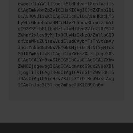
ewogICJuYW1lIjogIk5ldHdvcmtFcnJvciIs
CiAgImNvbmZpZyI6IHsKICAgICJtZXRob2Qi
OiAiR0VUIiwKICAgICJ1cmwiOiAiaHR0cHM6
Ly9hcGkueC5ha3MtcHJvZC5hdWRhcmlzLm5l
dC92MS9jbGllbnRzLzIxNTUvd2Vic2l0ZS12
ZWhpY2xlcy8yMjIxOCUyMzIxNzQ/ZmllbGQ9
dmVoaWNsZUNsaWVudEludGVybmFsTnVtYmVy
JndlYnNpdGU9NWVkMGNkMjliOTNlNTYyMTcx
MGI0YmRkIiwKICAgICJoZWFkZXJzIjoge30s
CiAgICAiYm9keSI6IG51bGwsCiAgICAiZXhw
ZWN0IjogewogICAgICAicmVzcG9uc2VUeXBl
IjogIiIKICAgIH0sCiAgICAidGltZW91dCI6
IDAsCiAgICAicHJvZ3Jlc3MiOiBudWxsLAog
ICAgInJpc2t5IjogZmFsc2UKICB9Cn0=