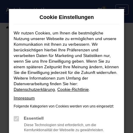
Zum
0
Hauptinhalt
Cookie Einstellungen
springen
Startseite
Fahrzeuge
Fahrzeugsuche
Wir nutzen Cookies, um Ihnen die bestmögliche
Nutzung unserer Webseite zu ermöglichen und unsere
Kommunikation mit Ihnen zu verbessern. Wir
berücksichtigen hierbei Ihre Präferenzen und
Fehler: Network Error
verarbeiten Daten für Marketing und Statistiken nur,
wenn Sie uns Ihre Einwilligung geben. Wenn Sie zu
Beim Laden ist ein Fehler aufgetreten.
einem späteren Zeitpunkt Ihre Meinung ändern, können
Hier sind ein paar Tipps, die dir helfen können:
Sie die Einwilligung jederzeit für die Zukunft widerrufen.
Weitere Informationen zum Umfang der
Überprüfe deine Firewall und deine
Datenverarbeitung finden Sie hier:
Datenschutzerklärung
,
Cookie-Richtlinie
.
Internetverbindung.
Laden andere Webseiten, zum Beispiel deine
Impressum
Suchmaschine?
Folgende Kategorien von Cookies werden von uns eingesetzt:
Prüfe deine Browsererweiterungen.
Manche Erweiterungen, wie Werbeblocker,
Essentiell
können das Laden bestimmter Seiten
Diese Technologien sind erforderlich, um die
Kernfunktionalität der Webseite zu gewährleisten.
verhindern. Funktioniert die Seite in einem