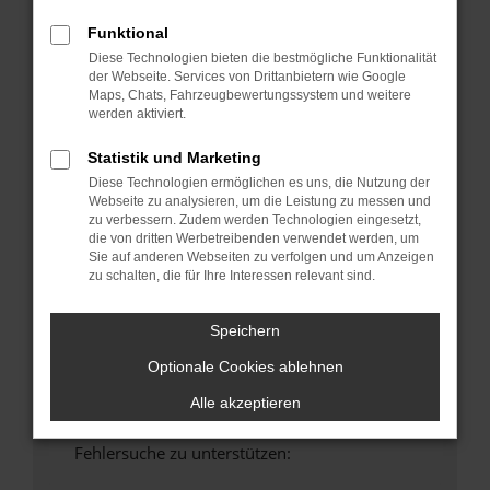
anderen Browser oder in einem privaten
Funktional
Fenster?
Diese Technologien bieten die bestmögliche Funktionalität
Starte dein Gerät neu.
der Webseite. Services von Drittanbietern wie Google
Maps, Chats, Fahrzeugbewertungssystem und weitere
Das kann manchmal helfen, vorübergehende
werden aktiviert.
Probleme zu beheben.
Stelle sicher, dass dein Browser und dein
Statistik und Marketing
Betriebssystem auf dem neuesten Stand
Diese Technologien ermöglichen es uns, die Nutzung der
sind.
Webseite zu analysieren, um die Leistung zu messen und
zu verbessern. Zudem werden Technologien eingesetzt,
Veraltete Software birgt nicht nur ein
die von dritten Werbetreibenden verwendet werden, um
Sicherheitsrisiko, sondern kann auch dazu
Sie auf anderen Webseiten zu verfolgen und um Anzeigen
führen, dass bestimmte Funktionen nicht mehr
zu schalten, die für Ihre Interessen relevant sind.
unterstützt werden.
Wende dich an den Webseitenbetreiber.
Speichern
Wenn du alle oben genannten Schritte versucht
Optionale Cookies ablehnen
hast, kontaktiere uns bitte. Wir werden
versuchen, das Problem zu beheben. Du kannst
Alle akzeptieren
uns diesen Text schicken, um uns bei der
Fehlersuche zu unterstützen: