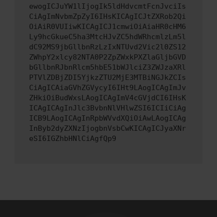
ewogICJuYW1lIjogIk5ldHdvcmtFcnJvciIs
CiAgImNvbmZpZyI6IHsKICAgICJtZXRob2Qi
OiAiR0VUIiwKICAgICJ1cmwiOiAiaHR0cHM6
Ly9hcGkueC5ha3MtcHJvZC5hdWRhcmlzLm5l
dC92MS9jbGllbnRzLzIxNTUvd2Vic2l0ZS12
ZWhpY2xlcy82NTA0P2ZpZWxkPXZlaGljbGVD
bGllbnRJbnRlcm5hbE51bWJlciZ3ZWJzaXRl
PTVlZDBjZDI5YjkzZTU2MjE3MTBiNGJkZCIs
CiAgICAiaGVhZGVycyI6IHt9LAogICAgImJv
ZHkiOiBudWxsLAogICAgImV4cGVjdCI6IHsK
ICAgICAgInJlc3BvbnNlVHlwZSI6ICIiCiAg
ICB9LAogICAgInRpbWVvdXQiOiAwLAogICAg
InByb2dyZXNzIjogbnVsbCwKICAgICJyaXNr
eSI6IGZhbHNlCiAgfQp9