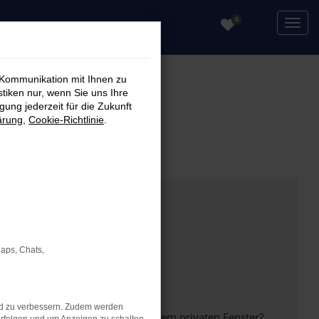
0
 Kommunikation mit Ihnen zu
stiken nur, wenn Sie uns Ihre
ung jederzeit für die Zukunft
ärung
,
Cookie-Richtlinie
.
Maps, Chats,
nd zu verbessern. Zudem werden
inem anderen Browser oder in einem privaten Fenster?