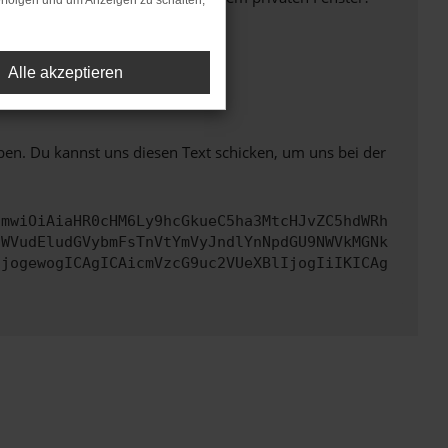
rfolgen und um Anzeigen zu schalten,
Alle akzeptieren
ht mehr unterstützt werden.
ben. Du kannst uns diesen Text schicken, um uns bei der
cmwiOiAiaHR0cHM6Ly9hcGkueC5ha3MtcHJvZC5hdWRh
aWVudEludGVybmFsTnVtYmVyJndlYnNpdGU9NWVkMGNk
IjogewogICAgICAicmVzcG9uc2VUeXBlIjogIiIKICAg