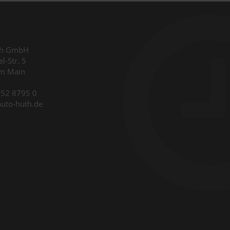
th GmbH
l-Str. 5
am Main
9352 8795 0
auto-huth.de