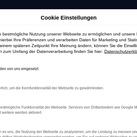
Cookie Einstellungen
ie bestmögliche Nutzung unserer Webseite zu ermöglichen und unsere
hierbei Ihre Präferenzen und verarbeiten Daten für Marketing und Stati
einem späteren Zeitpunkt Ihre Meinung ändern, können Sie die Einwillig
en zum Umfang der Datenverarbeitung finden Sie hier:
Datenschutzerkl
en von uns eingesetzt:
rlich, um die Kernfunktionalität der Webseite zu gewährleisten.
estmögliche Funktionalität der Webseite. Services von Drittanbietern wie Google 
eitere werden aktiviert.
indung.
hine?
 es uns, die Nutzung der Webseite zu analysieren, um die Leistung zu messen u
aden bestimmter Seiten verhindern. Funktioniert die Seite in e