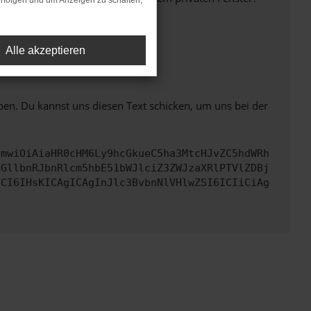
rfolgen und um Anzeigen zu schalten,
Alle akzeptieren
ht mehr unterstützt werden.
ben. Du kannst uns diesen Text schicken, um uns bei der
cmwiOiAiaHR0cHM6Ly9hcGkueC5ha3MtcHJvZC5hdWRh
bGllbnRJbnRlcm5hbE51bWJlciZ3ZWJzaXRlPTVlZDBj
dCI6IHsKICAgICAgInJlc3BvbnNlVHlwZSI6ICIiCiAg