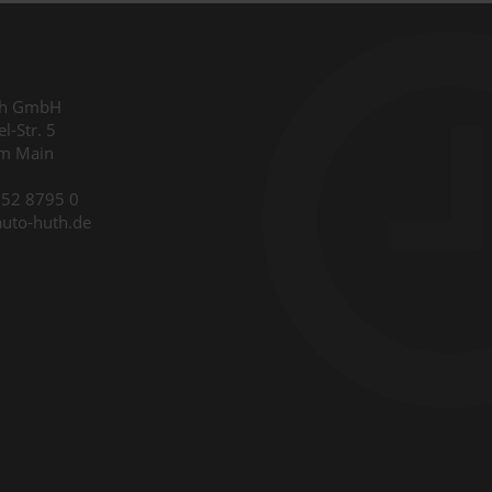
th GmbH
l-Str. 5
am Main
9352 8795 0
auto-huth.de