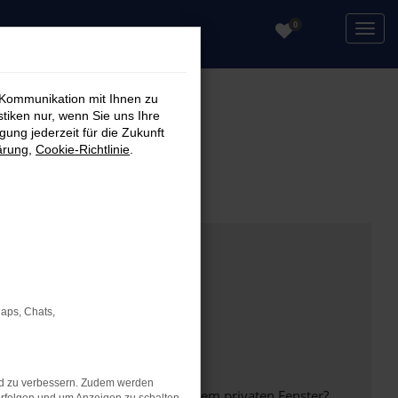
0
 Kommunikation mit Ihnen zu
stiken nur, wenn Sie uns Ihre
ung jederzeit für die Zukunft
ärung
,
Cookie-Richtlinie
.
Maps, Chats,
nd zu verbessern. Zudem werden
inem anderen Browser oder in einem privaten Fenster?