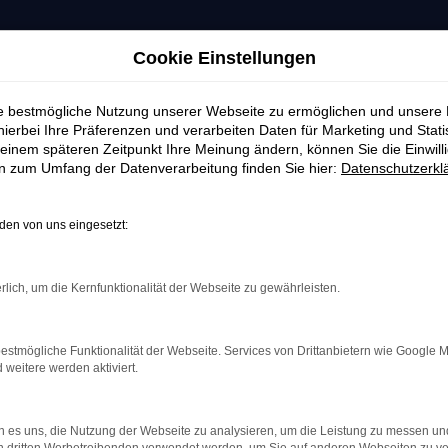
Cookie Einstellungen
ie bestmögliche Nutzung unserer Webseite zu ermöglichen und unsere
hierbei Ihre Präferenzen und verarbeiten Daten für Marketing und Stati
einem späteren Zeitpunkt Ihre Meinung ändern, können Sie die Einwillig
en zum Umfang der Datenverarbeitung finden Sie hier:
Datenschutzerkl
en von uns eingesetzt:
rlich, um die Kernfunktionalität der Webseite zu gewährleisten.
estmögliche Funktionalität der Webseite. Services von Drittanbietern wie Google 
eitere werden aktiviert.
indung.
hine?
 es uns, die Nutzung der Webseite zu analysieren, um die Leistung zu messen u
aden bestimmter Seiten verhindern. Funktioniert die Seite in e