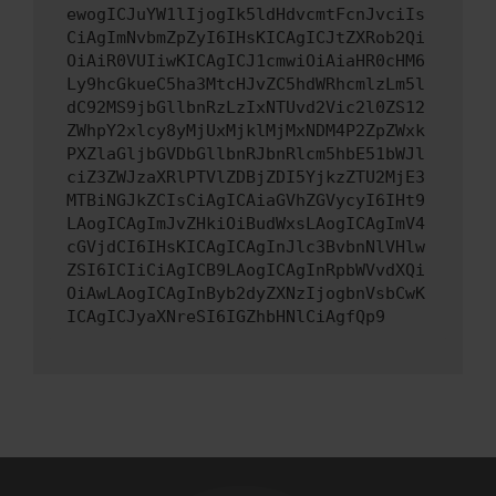
ewogICJuYW1lIjogIk5ldHdvcmtFcnJvciIs
CiAgImNvbmZpZyI6IHsKICAgICJtZXRob2Qi
OiAiR0VUIiwKICAgICJ1cmwiOiAiaHR0cHM6
Ly9hcGkueC5ha3MtcHJvZC5hdWRhcmlzLm5l
dC92MS9jbGllbnRzLzIxNTUvd2Vic2l0ZS12
ZWhpY2xlcy8yMjUxMjklMjMxNDM4P2ZpZWxk
PXZlaGljbGVDbGllbnRJbnRlcm5hbE51bWJl
ciZ3ZWJzaXRlPTVlZDBjZDI5YjkzZTU2MjE3
MTBiNGJkZCIsCiAgICAiaGVhZGVycyI6IHt9
LAogICAgImJvZHkiOiBudWxsLAogICAgImV4
cGVjdCI6IHsKICAgICAgInJlc3BvbnNlVHlw
ZSI6ICIiCiAgICB9LAogICAgInRpbWVvdXQi
OiAwLAogICAgInByb2dyZXNzIjogbnVsbCwK
ICAgICJyaXNreSI6IGZhbHNlCiAgfQp9