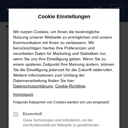
Zum
0
Hauptinhalt
Cookie Einstellungen
springen
Startseite
Fahrzeuge
Fahrzeugsuche
Wir nutzen Cookies, um Ihnen die bestmögliche
Nutzung unserer Webseite zu ermöglichen und unsere
Kommunikation mit Ihnen zu verbessern. Wir
berücksichtigen hierbei Ihre Präferenzen und
Fehler: Network Error
verarbeiten Daten für Marketing und Statistiken nur,
wenn Sie uns Ihre Einwilligung geben. Wenn Sie zu
Beim Laden ist ein Fehler aufgetreten.
einem späteren Zeitpunkt Ihre Meinung ändern, können
Hier sind ein paar Tipps, die dir helfen können:
Sie die Einwilligung jederzeit für die Zukunft widerrufen.
Weitere Informationen zum Umfang der
Überprüfe deine Firewall und deine
Datenverarbeitung finden Sie hier:
Datenschutzerklärung
,
Cookie-Richtlinie
.
Internetverbindung.
Laden andere Webseiten, zum Beispiel deine
Impressum
Suchmaschine?
Folgende Kategorien von Cookies werden von uns eingesetzt:
Prüfe deine Browsererweiterungen.
Manche Erweiterungen, wie Werbeblocker,
Essentiell
können das Laden bestimmter Seiten
Diese Technologien sind erforderlich, um die
Kernfunktionalität der Webseite zu gewährleisten.
verhindern. Funktioniert die Seite in einem