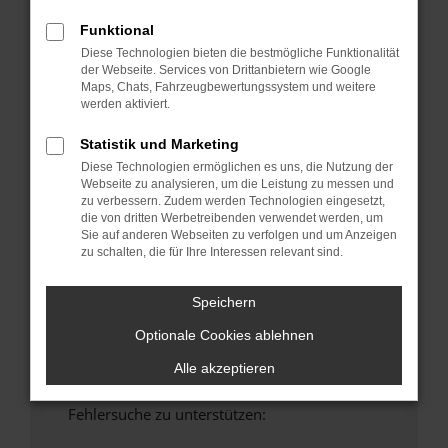
anderen Browser oder in einem privaten
Funktional
Fenster?
Diese Technologien bieten die bestmögliche Funktionalität
Starte dein Gerät neu.
der Webseite. Services von Drittanbietern wie Google
Maps, Chats, Fahrzeugbewertungssystem und weitere
Das kann manchmal helfen, vorübergehende
werden aktiviert.
Probleme zu beheben.
Stelle sicher, dass dein Browser und dein
Statistik und Marketing
Betriebssystem auf dem neuesten Stand
Diese Technologien ermöglichen es uns, die Nutzung der
sind.
Webseite zu analysieren, um die Leistung zu messen und
zu verbessern. Zudem werden Technologien eingesetzt,
Veraltete Software birgt nicht nur ein
die von dritten Werbetreibenden verwendet werden, um
Sicherheitsrisiko, sondern kann auch dazu
Sie auf anderen Webseiten zu verfolgen und um Anzeigen
führen, dass bestimmte Funktionen nicht mehr
zu schalten, die für Ihre Interessen relevant sind.
unterstützt werden.
Wende dich an den Webseitenbetreiber.
Speichern
Wenn du alle oben genannten Schritte versucht
Optionale Cookies ablehnen
hast, kontaktiere uns bitte. Wir werden
versuchen, das Problem zu beheben. Du kannst
Alle akzeptieren
uns diesen Text schicken, um uns bei der
Fehlersuche zu unterstützen: