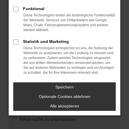
anderen Browser oder in einem privaten
Funktional
Fenster?
Diese Technologien bieten die bestmögliche Funktionalität
Starte dein Gerät neu.
der Webseite. Services von Drittanbietern wie Google
Maps, Chats, Fahrzeugbewertungssystem und weitere
Das kann manchmal helfen, vorübergehende
werden aktiviert.
Probleme zu beheben.
Stelle sicher, dass dein Browser und dein
Statistik und Marketing
Betriebssystem auf dem neuesten Stand
Diese Technologien ermöglichen es uns, die Nutzung der
sind.
Webseite zu analysieren, um die Leistung zu messen und
zu verbessern. Zudem werden Technologien eingesetzt,
Veraltete Software birgt nicht nur ein
die von dritten Werbetreibenden verwendet werden, um
Sicherheitsrisiko, sondern kann auch dazu
Sie auf anderen Webseiten zu verfolgen und um Anzeigen
führen, dass bestimmte Funktionen nicht mehr
zu schalten, die für Ihre Interessen relevant sind.
unterstützt werden.
Wende dich an den Webseitenbetreiber.
Speichern
Wenn du alle oben genannten Schritte versucht
Optionale Cookies ablehnen
hast, kontaktiere uns bitte. Wir werden
versuchen, das Problem zu beheben. Du kannst
Alle akzeptieren
uns diesen Text schicken, um uns bei der
Fehlersuche zu unterstützen: