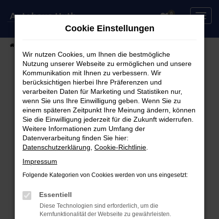
Zum
0
Hauptinhalt
Cookie Einstellungen
springen
Startseite
Fahrzeuge
Fahrzeugsuche
Wir nutzen Cookies, um Ihnen die bestmögliche
Nutzung unserer Webseite zu ermöglichen und unsere
Kommunikation mit Ihnen zu verbessern. Wir
berücksichtigen hierbei Ihre Präferenzen und
Fehler: Network Error
verarbeiten Daten für Marketing und Statistiken nur,
wenn Sie uns Ihre Einwilligung geben. Wenn Sie zu
Beim Laden ist ein Fehler aufgetreten.
einem späteren Zeitpunkt Ihre Meinung ändern, können
Hier sind ein paar Tipps, die dir helfen können:
Sie die Einwilligung jederzeit für die Zukunft widerrufen.
Weitere Informationen zum Umfang der
Überprüfe deine Firewall und deine
Datenverarbeitung finden Sie hier:
Datenschutzerklärung
,
Cookie-Richtlinie
.
Internetverbindung.
Laden andere Webseiten, zum Beispiel deine
Impressum
Suchmaschine?
Folgende Kategorien von Cookies werden von uns eingesetzt:
Prüfe deine Browsererweiterungen.
Manche Erweiterungen, wie Werbeblocker,
Essentiell
können das Laden bestimmter Seiten
Diese Technologien sind erforderlich, um die
Kernfunktionalität der Webseite zu gewährleisten.
verhindern. Funktioniert die Seite in einem