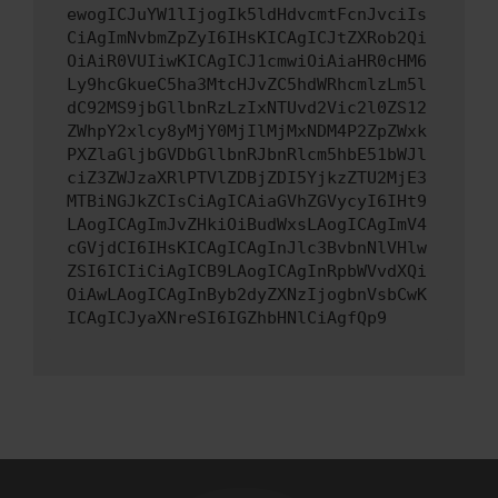
ewogICJuYW1lIjogIk5ldHdvcmtFcnJvciIs
CiAgImNvbmZpZyI6IHsKICAgICJtZXRob2Qi
OiAiR0VUIiwKICAgICJ1cmwiOiAiaHR0cHM6
Ly9hcGkueC5ha3MtcHJvZC5hdWRhcmlzLm5l
dC92MS9jbGllbnRzLzIxNTUvd2Vic2l0ZS12
ZWhpY2xlcy8yMjY0MjIlMjMxNDM4P2ZpZWxk
PXZlaGljbGVDbGllbnRJbnRlcm5hbE51bWJl
ciZ3ZWJzaXRlPTVlZDBjZDI5YjkzZTU2MjE3
MTBiNGJkZCIsCiAgICAiaGVhZGVycyI6IHt9
LAogICAgImJvZHkiOiBudWxsLAogICAgImV4
cGVjdCI6IHsKICAgICAgInJlc3BvbnNlVHlw
ZSI6ICIiCiAgICB9LAogICAgInRpbWVvdXQi
OiAwLAogICAgInByb2dyZXNzIjogbnVsbCwK
ICAgICJyaXNreSI6IGZhbHNlCiAgfQp9