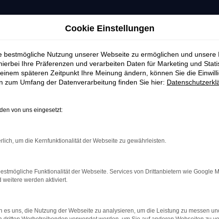
Cookie Einstellungen
ie bestmögliche Nutzung unserer Webseite zu ermöglichen und unsere
hierbei Ihre Präferenzen und verarbeiten Daten für Marketing und Stati
einem späteren Zeitpunkt Ihre Meinung ändern, können Sie die Einwillig
en zum Umfang der Datenverarbeitung finden Sie hier:
Datenschutzerkl
en von uns eingesetzt:
rlich, um die Kernfunktionalität der Webseite zu gewährleisten.
estmögliche Funktionalität der Webseite. Services von Drittanbietern wie Google 
eitere werden aktiviert.
indung.
hine?
 es uns, die Nutzung der Webseite zu analysieren, um die Leistung zu messen u
aden bestimmter Seiten verhindern. Funktioniert die Seite in e