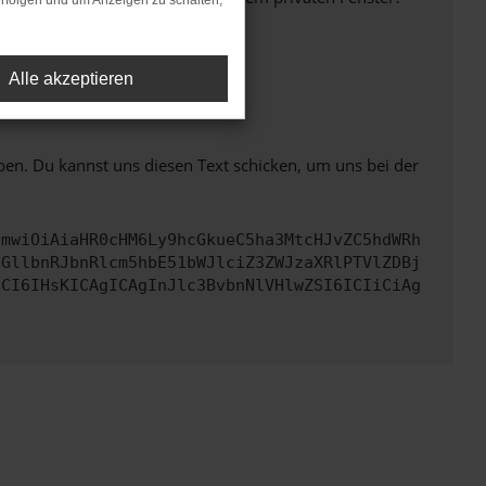
rfolgen und um Anzeigen zu schalten,
Alle akzeptieren
ht mehr unterstützt werden.
ben. Du kannst uns diesen Text schicken, um uns bei der
cmwiOiAiaHR0cHM6Ly9hcGkueC5ha3MtcHJvZC5hdWRh
bGllbnRJbnRlcm5hbE51bWJlciZ3ZWJzaXRlPTVlZDBj
dCI6IHsKICAgICAgInJlc3BvbnNlVHlwZSI6ICIiCiAg