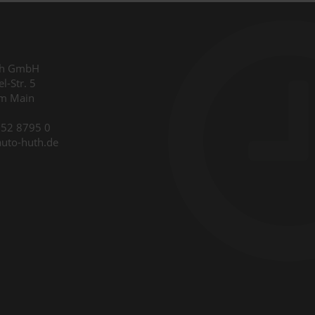
th GmbH
l-Str. 5
am Main
9352 8795 0
auto-huth.de