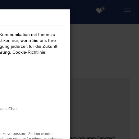
0
 Kommunikation mit Ihnen zu
stiken nur, wenn Sie uns Ihre
ung jederzeit für die Zukunft
ärung
,
Cookie-Richtlinie
.
Maps, Chats,
nd zu verbessern. Zudem werden
inem anderen Browser oder in einem privaten Fenster?