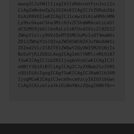
ewogICJuYW1lIjogIk5ldHdvcmtFcnJvciIs
CiAgImNvbmZpZyI6IHsKICAgICJtZXRob2Qi
OiAiR0VUIiwKICAgICJ1cmwiOiAiaHR0cHM6
Ly9hcGkueC5ha3MtcHJvZC5hdWRhcmlzLm5l
dC92MS9jbGllbnRzLzIxNTUvd2Vic2l0ZS12
ZWhpY2xlcy9UVzQxMTQ5MCUyMzIxOT9maWVs
ZD12ZWhpY2xlQ2xpZW50SW50ZXJuYWxOdW1i
ZXImd2Vic2l0ZT01ZWQwY2QyOWI5M2U1NjIx
NzEwYjRiZGQiLAogICAgImhlYWRlcnMiOiB7
fSwKICAgICJib2R5IjogbnVsbCwKICAgICJl
eHBlY3QiOiB7CiAgICAgICJyZXNwb25zZVR5
cGUiOiAiIgogICAgfSwKICAgICJ0aW1lb3V0
IjogMCwKICAgICJwcm9ncmVzcyI6IG51bGws
CiAgICAicmlza3kiOiBmYWxzZQogIH0KfQ==