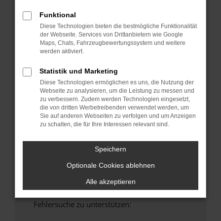
anderen Browser oder in einem privaten
Funktional
Fenster?
Diese Technologien bieten die bestmögliche Funktionalität
Starte dein Gerät neu.
der Webseite. Services von Drittanbietern wie Google
Maps, Chats, Fahrzeugbewertungssystem und weitere
Das kann manchmal helfen, vorübergehende
werden aktiviert.
Probleme zu beheben.
Stelle sicher, dass dein Browser und dein
Statistik und Marketing
Betriebssystem auf dem neuesten Stand
Diese Technologien ermöglichen es uns, die Nutzung der
sind.
Webseite zu analysieren, um die Leistung zu messen und
zu verbessern. Zudem werden Technologien eingesetzt,
Veraltete Software birgt nicht nur ein
die von dritten Werbetreibenden verwendet werden, um
Sicherheitsrisiko, sondern kann auch dazu
Sie auf anderen Webseiten zu verfolgen und um Anzeigen
führen, dass bestimmte Funktionen nicht mehr
zu schalten, die für Ihre Interessen relevant sind.
unterstützt werden.
Wende dich an den Webseitenbetreiber.
Speichern
Wenn du alle oben genannten Schritte versucht
Optionale Cookies ablehnen
hast, kontaktiere uns bitte. Wir werden
versuchen, das Problem zu beheben. Du kannst
Alle akzeptieren
uns diesen Text schicken, um uns bei der
Fehlersuche zu unterstützen: