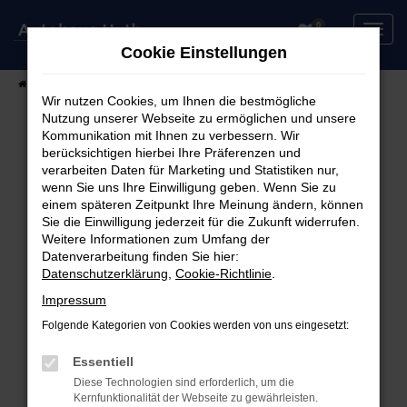
Zum
0
Hauptinhalt
Cookie Einstellungen
springen
Startseite
Fahrzeuge
Fahrzeugsuche
Wir nutzen Cookies, um Ihnen die bestmögliche
Nutzung unserer Webseite zu ermöglichen und unsere
Kommunikation mit Ihnen zu verbessern. Wir
berücksichtigen hierbei Ihre Präferenzen und
Fehler: Network Error
verarbeiten Daten für Marketing und Statistiken nur,
wenn Sie uns Ihre Einwilligung geben. Wenn Sie zu
Beim Laden ist ein Fehler aufgetreten.
einem späteren Zeitpunkt Ihre Meinung ändern, können
Hier sind ein paar Tipps, die dir helfen können:
Sie die Einwilligung jederzeit für die Zukunft widerrufen.
Weitere Informationen zum Umfang der
Überprüfe deine Firewall und deine
Datenverarbeitung finden Sie hier:
Datenschutzerklärung
,
Cookie-Richtlinie
.
Internetverbindung.
Laden andere Webseiten, zum Beispiel deine
Impressum
Suchmaschine?
Folgende Kategorien von Cookies werden von uns eingesetzt:
Prüfe deine Browsererweiterungen.
Manche Erweiterungen, wie Werbeblocker,
Essentiell
können das Laden bestimmter Seiten
Diese Technologien sind erforderlich, um die
Kernfunktionalität der Webseite zu gewährleisten.
verhindern. Funktioniert die Seite in einem