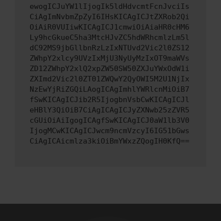
ewogICJuYW1lIjogIk5ldHdvcmtFcnJvciIs
CiAgImNvbmZpZyI6IHsKICAgICJtZXRob2Qi
OiAiR0VUIiwKICAgICJ1cmwiOiAiaHR0cHM6
Ly9hcGkueC5ha3MtcHJvZC5hdWRhcmlzLm5l
dC92MS9jbGllbnRzLzIxNTUvd2Vic2l0ZS12
ZWhpY2xlcy9UVzIxMjU3NyUyMzIxOT9maWVs
ZD12ZWhpY2xlQ2xpZW50SW50ZXJuYWxOdW1i
ZXImd2Vic2l0ZT01ZWQwY2QyOWI5M2U1NjIx
NzEwYjRiZGQiLAogICAgImhlYWRlcnMiOiB7
fSwKICAgICJib2R5IjogbnVsbCwKICAgICJl
eHBlY3QiOiB7CiAgICAgICJyZXNwb25zZVR5
cGUiOiAiIgogICAgfSwKICAgICJ0aW1lb3V0
IjogMCwKICAgICJwcm9ncmVzcyI6IG51bGws
CiAgICAicmlza3kiOiBmYWxzZQogIH0KfQ==