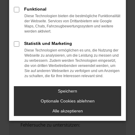
anderen Browser oder in einem privaten
Funktional
Fenster?
Diese Technologien bieten die bestmögliche Funktionalität
Starte dein Gerät neu.
der Webseite. Services von Drittanbietern wie Google
Maps, Chats, Fahrzeugbewertungssystem und weitere
Das kann manchmal helfen, vorübergehende
werden aktiviert.
Probleme zu beheben.
Stelle sicher, dass dein Browser und dein
Statistik und Marketing
Betriebssystem auf dem neuesten Stand
Diese Technologien ermöglichen es uns, die Nutzung der
sind.
Webseite zu analysieren, um die Leistung zu messen und
zu verbessern. Zudem werden Technologien eingesetzt,
Veraltete Software birgt nicht nur ein
die von dritten Werbetreibenden verwendet werden, um
Sicherheitsrisiko, sondern kann auch dazu
Sie auf anderen Webseiten zu verfolgen und um Anzeigen
führen, dass bestimmte Funktionen nicht mehr
zu schalten, die für Ihre Interessen relevant sind.
unterstützt werden.
Wende dich an den Webseitenbetreiber.
Speichern
Wenn du alle oben genannten Schritte versucht
Optionale Cookies ablehnen
hast, kontaktiere uns bitte. Wir werden
versuchen, das Problem zu beheben. Du kannst
Alle akzeptieren
uns diesen Text schicken, um uns bei der
Fehlersuche zu unterstützen: