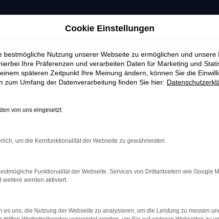
Cookie Einstellungen
ie bestmögliche Nutzung unserer Webseite zu ermöglichen und unsere
hierbei Ihre Präferenzen und verarbeiten Daten für Marketing und Stati
einem späteren Zeitpunkt Ihre Meinung ändern, können Sie die Einwillig
en zum Umfang der Datenverarbeitung finden Sie hier:
Datenschutzerkl
en von uns eingesetzt:
rlich, um die Kernfunktionalität der Webseite zu gewährleisten.
estmögliche Funktionalität der Webseite. Services von Drittanbietern wie Google 
eitere werden aktiviert.
indung.
hine?
 es uns, die Nutzung der Webseite zu analysieren, um die Leistung zu messen u
aden bestimmter Seiten verhindern. Funktioniert die Seite in e