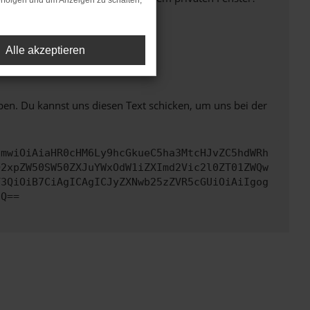
rfolgen und um Anzeigen zu schalten,
Alle akzeptieren
ht mehr unterstützt werden.
ben. Du kannst uns diesen Text schicken, um uns bei der
cmwiOiAiaHR0cHM6Ly9hcGkueC5ha3MtcHJvZC5hdWRh
Q2xpZW50SW50ZXJuYWxOdW1iZXImd2Vic2l0ZT01ZWQw
Y3QiOiB7CiAgICAgICJyZXNwb25zZVR5cGUiOiAiIgog
fQ==