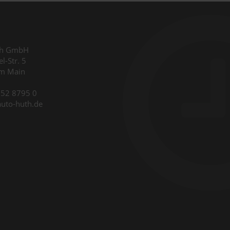
th GmbH
l-Str. 5
am Main
9352 8795 0
auto-huth.de