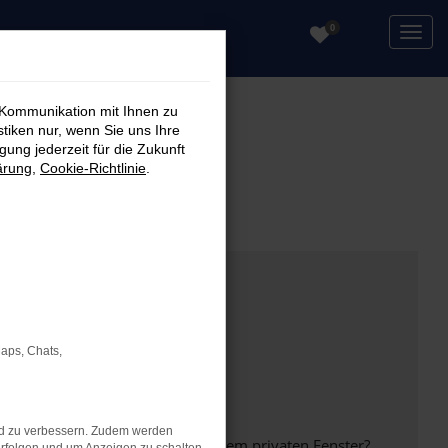
0
 Kommunikation mit Ihnen zu
stiken nur, wenn Sie uns Ihre
ung jederzeit für die Zukunft
ärung
,
Cookie-Richtlinie
.
Maps, Chats,
nd zu verbessern. Zudem werden
inem anderen Browser oder in einem privaten Fenster?