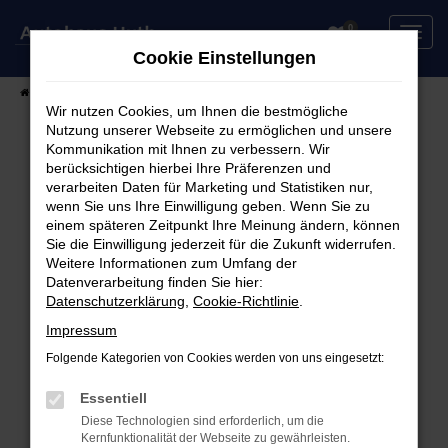
Zum
0
Hauptinhalt
Cookie Einstellungen
springen
Startseite
Fahrzeuge
Fahrzeugsuche
Wir nutzen Cookies, um Ihnen die bestmögliche
Nutzung unserer Webseite zu ermöglichen und unsere
Kommunikation mit Ihnen zu verbessern. Wir
berücksichtigen hierbei Ihre Präferenzen und
Fehler: Network Error
verarbeiten Daten für Marketing und Statistiken nur,
wenn Sie uns Ihre Einwilligung geben. Wenn Sie zu
Beim Laden ist ein Fehler aufgetreten.
einem späteren Zeitpunkt Ihre Meinung ändern, können
Hier sind ein paar Tipps, die dir helfen können:
Sie die Einwilligung jederzeit für die Zukunft widerrufen.
Weitere Informationen zum Umfang der
Überprüfe deine Firewall und deine
Datenverarbeitung finden Sie hier:
Datenschutzerklärung
,
Cookie-Richtlinie
.
Internetverbindung.
Laden andere Webseiten, zum Beispiel deine
Impressum
Suchmaschine?
Folgende Kategorien von Cookies werden von uns eingesetzt:
Prüfe deine Browsererweiterungen.
Manche Erweiterungen, wie Werbeblocker,
Essentiell
können das Laden bestimmter Seiten
Diese Technologien sind erforderlich, um die
Kernfunktionalität der Webseite zu gewährleisten.
verhindern. Funktioniert die Seite in einem