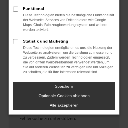
anderen Browser oder in einem privaten
Funktional
Fenster?
Diese Technologien bieten die bestmögliche Funktionalität
Starte dein Gerät neu.
der Webseite. Services von Drittanbietern wie Google
Maps, Chats, Fahrzeugbewertungssystem und weitere
Das kann manchmal helfen, vorübergehende
werden aktiviert.
Probleme zu beheben.
Stelle sicher, dass dein Browser und dein
Statistik und Marketing
Betriebssystem auf dem neuesten Stand
Diese Technologien ermöglichen es uns, die Nutzung der
sind.
Webseite zu analysieren, um die Leistung zu messen und
zu verbessern. Zudem werden Technologien eingesetzt,
Veraltete Software birgt nicht nur ein
die von dritten Werbetreibenden verwendet werden, um
Sicherheitsrisiko, sondern kann auch dazu
Sie auf anderen Webseiten zu verfolgen und um Anzeigen
führen, dass bestimmte Funktionen nicht mehr
zu schalten, die für Ihre Interessen relevant sind.
unterstützt werden.
Wende dich an den Webseitenbetreiber.
Speichern
Wenn du alle oben genannten Schritte versucht
Optionale Cookies ablehnen
hast, kontaktiere uns bitte. Wir werden
versuchen, das Problem zu beheben. Du kannst
Alle akzeptieren
uns diesen Text schicken, um uns bei der
Fehlersuche zu unterstützen: