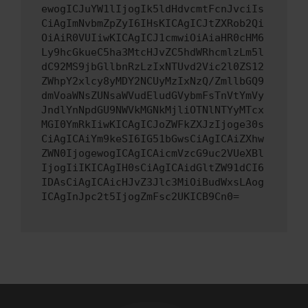
ewogICJuYW1lIjogIk5ldHdvcmtFcnJvciIs
CiAgImNvbmZpZyI6IHsKICAgICJtZXRob2Qi
OiAiR0VUIiwKICAgICJ1cmwiOiAiaHR0cHM6
Ly9hcGkueC5ha3MtcHJvZC5hdWRhcmlzLm5l
dC92MS9jbGllbnRzLzIxNTUvd2Vic2l0ZS12
ZWhpY2xlcy8yMDY2NCUyMzIxNzQ/ZmllbGQ9
dmVoaWNsZUNsaWVudEludGVybmFsTnVtYmVy
JndlYnNpdGU9NWVkMGNkMjliOTNlNTYyMTcx
MGI0YmRkIiwKICAgICJoZWFkZXJzIjoge30s
CiAgICAiYm9keSI6IG51bGwsCiAgICAiZXhw
ZWN0IjogewogICAgICAicmVzcG9uc2VUeXBl
IjogIiIKICAgIH0sCiAgICAidGltZW91dCI6
IDAsCiAgICAicHJvZ3Jlc3MiOiBudWxsLAog
ICAgInJpc2t5IjogZmFsc2UKICB9Cn0=