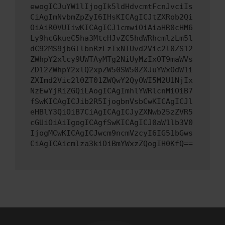
ewogICJuYW1lIjogIk5ldHdvcmtFcnJvciIs
CiAgImNvbmZpZyI6IHsKICAgICJtZXRob2Qi
OiAiR0VUIiwKICAgICJ1cmwiOiAiaHR0cHM6
Ly9hcGkueC5ha3MtcHJvZC5hdWRhcmlzLm5l
dC92MS9jbGllbnRzLzIxNTUvd2Vic2l0ZS12
ZWhpY2xlcy9UWTAyMTg2NiUyMzIxOT9maWVs
ZD12ZWhpY2xlQ2xpZW50SW50ZXJuYWxOdW1i
ZXImd2Vic2l0ZT01ZWQwY2QyOWI5M2U1NjIx
NzEwYjRiZGQiLAogICAgImhlYWRlcnMiOiB7
fSwKICAgICJib2R5IjogbnVsbCwKICAgICJl
eHBlY3QiOiB7CiAgICAgICJyZXNwb25zZVR5
cGUiOiAiIgogICAgfSwKICAgICJ0aW1lb3V0
IjogMCwKICAgICJwcm9ncmVzcyI6IG51bGws
CiAgICAicmlza3kiOiBmYWxzZQogIH0KfQ==