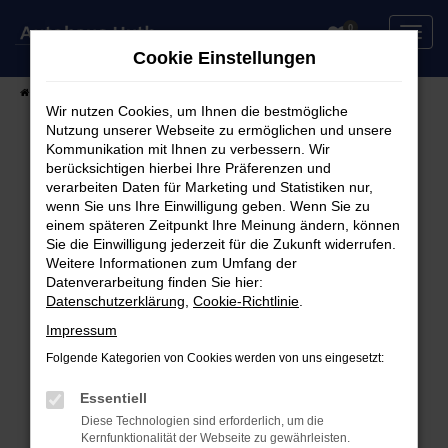
Zum
0
Hauptinhalt
Cookie Einstellungen
springen
Startseite
Fahrzeuge
Fahrzeugsuche
Wir nutzen Cookies, um Ihnen die bestmögliche
Nutzung unserer Webseite zu ermöglichen und unsere
Kommunikation mit Ihnen zu verbessern. Wir
berücksichtigen hierbei Ihre Präferenzen und
Fehler: Network Error
verarbeiten Daten für Marketing und Statistiken nur,
wenn Sie uns Ihre Einwilligung geben. Wenn Sie zu
Beim Laden ist ein Fehler aufgetreten.
einem späteren Zeitpunkt Ihre Meinung ändern, können
Hier sind ein paar Tipps, die dir helfen können:
Sie die Einwilligung jederzeit für die Zukunft widerrufen.
Weitere Informationen zum Umfang der
Überprüfe deine Firewall und deine
Datenverarbeitung finden Sie hier:
Datenschutzerklärung
,
Cookie-Richtlinie
.
Internetverbindung.
Laden andere Webseiten, zum Beispiel deine
Impressum
Suchmaschine?
Folgende Kategorien von Cookies werden von uns eingesetzt:
Prüfe deine Browsererweiterungen.
Manche Erweiterungen, wie Werbeblocker,
Essentiell
können das Laden bestimmter Seiten
Diese Technologien sind erforderlich, um die
Kernfunktionalität der Webseite zu gewährleisten.
verhindern. Funktioniert die Seite in einem