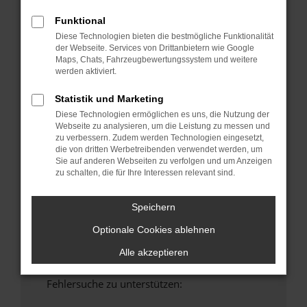
anderen Browser oder in einem privaten
Funktional
Fenster?
Diese Technologien bieten die bestmögliche Funktionalität
Starte dein Gerät neu.
der Webseite. Services von Drittanbietern wie Google
Maps, Chats, Fahrzeugbewertungssystem und weitere
Das kann manchmal helfen, vorübergehende
werden aktiviert.
Probleme zu beheben.
Stelle sicher, dass dein Browser und dein
Statistik und Marketing
Betriebssystem auf dem neuesten Stand
Diese Technologien ermöglichen es uns, die Nutzung der
sind.
Webseite zu analysieren, um die Leistung zu messen und
zu verbessern. Zudem werden Technologien eingesetzt,
Veraltete Software birgt nicht nur ein
die von dritten Werbetreibenden verwendet werden, um
Sicherheitsrisiko, sondern kann auch dazu
Sie auf anderen Webseiten zu verfolgen und um Anzeigen
führen, dass bestimmte Funktionen nicht mehr
zu schalten, die für Ihre Interessen relevant sind.
unterstützt werden.
Wende dich an den Webseitenbetreiber.
Speichern
Wenn du alle oben genannten Schritte versucht
Optionale Cookies ablehnen
hast, kontaktiere uns bitte. Wir werden
versuchen, das Problem zu beheben. Du kannst
Alle akzeptieren
uns diesen Text schicken, um uns bei der
Fehlersuche zu unterstützen: