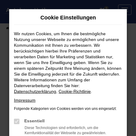
Zum
0
Hauptinhalt
Cookie Einstellungen
springen
Startseite
Fahrzeuge
Fahrzeugsuche
Wir nutzen Cookies, um Ihnen die bestmögliche
Nutzung unserer Webseite zu ermöglichen und unsere
Kommunikation mit Ihnen zu verbessern. Wir
berücksichtigen hierbei Ihre Präferenzen und
Fehler: Network Error
verarbeiten Daten für Marketing und Statistiken nur,
wenn Sie uns Ihre Einwilligung geben. Wenn Sie zu
Beim Laden ist ein Fehler aufgetreten.
einem späteren Zeitpunkt Ihre Meinung ändern, können
Hier sind ein paar Tipps, die dir helfen können:
Sie die Einwilligung jederzeit für die Zukunft widerrufen.
Weitere Informationen zum Umfang der
Überprüfe deine Firewall und deine
Datenverarbeitung finden Sie hier:
Datenschutzerklärung
,
Cookie-Richtlinie
.
Internetverbindung.
Laden andere Webseiten, zum Beispiel deine
Impressum
Suchmaschine?
Folgende Kategorien von Cookies werden von uns eingesetzt:
Prüfe deine Browsererweiterungen.
Manche Erweiterungen, wie Werbeblocker,
Essentiell
können das Laden bestimmter Seiten
Diese Technologien sind erforderlich, um die
Kernfunktionalität der Webseite zu gewährleisten.
verhindern. Funktioniert die Seite in einem