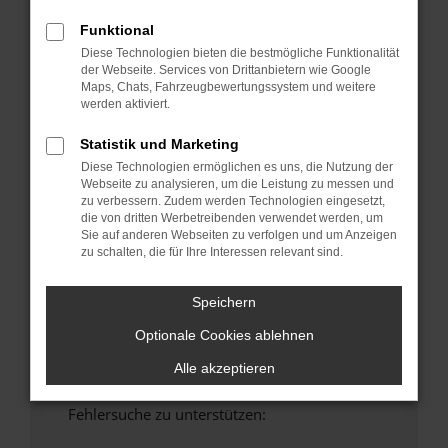
anderen Browser oder in einem privaten
Funktional
Fenster?
Diese Technologien bieten die bestmögliche Funktionalität
Starte dein Gerät neu.
der Webseite. Services von Drittanbietern wie Google
Maps, Chats, Fahrzeugbewertungssystem und weitere
Das kann manchmal helfen, vorübergehende
werden aktiviert.
Probleme zu beheben.
Stelle sicher, dass dein Browser und dein
Statistik und Marketing
Betriebssystem auf dem neuesten Stand
Diese Technologien ermöglichen es uns, die Nutzung der
sind.
Webseite zu analysieren, um die Leistung zu messen und
zu verbessern. Zudem werden Technologien eingesetzt,
Veraltete Software birgt nicht nur ein
die von dritten Werbetreibenden verwendet werden, um
Sicherheitsrisiko, sondern kann auch dazu
Sie auf anderen Webseiten zu verfolgen und um Anzeigen
führen, dass bestimmte Funktionen nicht mehr
zu schalten, die für Ihre Interessen relevant sind.
unterstützt werden.
Wende dich an den Webseitenbetreiber.
Speichern
Wenn du alle oben genannten Schritte versucht
Optionale Cookies ablehnen
hast, kontaktiere uns bitte. Wir werden
versuchen, das Problem zu beheben. Du kannst
Alle akzeptieren
uns diesen Text schicken, um uns bei der
Fehlersuche zu unterstützen: