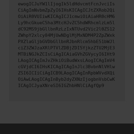
ewogICJuYW1lIjogIk5ldHdvcmtFcnJvciIs
CiAgImNvbmZpZyI6IHsKICAgICJtZXRob2Qi
OiAiR0VUIiwKICAgICJ1cmwiOiAiaHR0cHM6
Ly9hcGkueC5ha3MtcHJvZC5hdWRhcmlzLm5l
dC92MS9jbGllbnRzLzIxNTUvd2Vic2l0ZS12
ZWhpY2xlcy84MjUwNDglMjMxNDM4P2ZpZWxk
PXZlaGljbGVDbGllbnRJbnRlcm5hbE51bWJl
ciZ3ZWJzaXRlPTVlZDBjZDI5YjkzZTU2MjE3
MTBiNGJkZCIsCiAgICAiaGVhZGVycyI6IHt9
LAogICAgImJvZHkiOiBudWxsLAogICAgImV4
cGVjdCI6IHsKICAgICAgInJlc3BvbnNlVHlw
ZSI6ICIiCiAgICB9LAogICAgInRpbWVvdXQi
OiAwLAogICAgInByb2dyZXNzIjogbnVsbCwK
ICAgICJyaXNreSI6IGZhbHNlCiAgfQp9