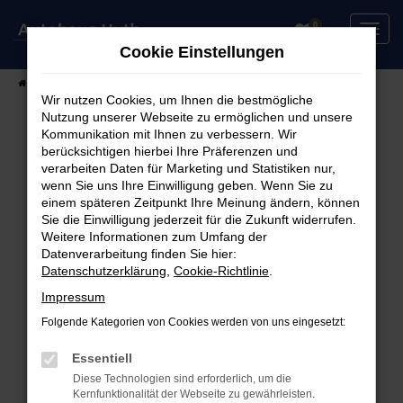
Zum
0
Hauptinhalt
Cookie Einstellungen
springen
Startseite
Fahrzeuge
Fahrzeugsuche
Wir nutzen Cookies, um Ihnen die bestmögliche
Nutzung unserer Webseite zu ermöglichen und unsere
Kommunikation mit Ihnen zu verbessern. Wir
berücksichtigen hierbei Ihre Präferenzen und
Fehler: Network Error
verarbeiten Daten für Marketing und Statistiken nur,
wenn Sie uns Ihre Einwilligung geben. Wenn Sie zu
Beim Laden ist ein Fehler aufgetreten.
einem späteren Zeitpunkt Ihre Meinung ändern, können
Hier sind ein paar Tipps, die dir helfen können:
Sie die Einwilligung jederzeit für die Zukunft widerrufen.
Weitere Informationen zum Umfang der
Überprüfe deine Firewall und deine
Datenverarbeitung finden Sie hier:
Datenschutzerklärung
,
Cookie-Richtlinie
.
Internetverbindung.
Laden andere Webseiten, zum Beispiel deine
Impressum
Suchmaschine?
Folgende Kategorien von Cookies werden von uns eingesetzt:
Prüfe deine Browsererweiterungen.
Manche Erweiterungen, wie Werbeblocker,
Essentiell
können das Laden bestimmter Seiten
Diese Technologien sind erforderlich, um die
Kernfunktionalität der Webseite zu gewährleisten.
verhindern. Funktioniert die Seite in einem