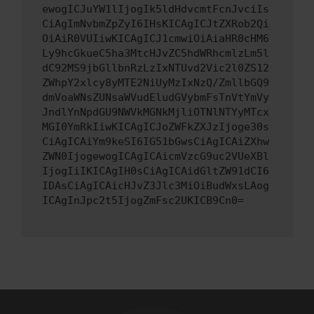
ewogICJuYW1lIjogIk5ldHdvcmtFcnJvciIs
CiAgImNvbmZpZyI6IHsKICAgICJtZXRob2Qi
OiAiR0VUIiwKICAgICJ1cmwiOiAiaHR0cHM6
Ly9hcGkueC5ha3MtcHJvZC5hdWRhcmlzLm5l
dC92MS9jbGllbnRzLzIxNTUvd2Vic2l0ZS12
ZWhpY2xlcy8yMTE2NiUyMzIxNzQ/ZmllbGQ9
dmVoaWNsZUNsaWVudEludGVybmFsTnVtYmVy
JndlYnNpdGU9NWVkMGNkMjliOTNlNTYyMTcx
MGI0YmRkIiwKICAgICJoZWFkZXJzIjoge30s
CiAgICAiYm9keSI6IG51bGwsCiAgICAiZXhw
ZWN0IjogewogICAgICAicmVzcG9uc2VUeXBl
IjogIiIKICAgIH0sCiAgICAidGltZW91dCI6
IDAsCiAgICAicHJvZ3Jlc3MiOiBudWxsLAog
ICAgInJpc2t5IjogZmFsc2UKICB9Cn0=