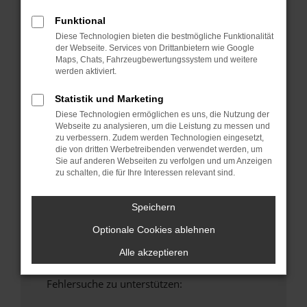
anderen Browser oder in einem privaten
Funktional
Fenster?
Diese Technologien bieten die bestmögliche Funktionalität
Starte dein Gerät neu.
der Webseite. Services von Drittanbietern wie Google
Maps, Chats, Fahrzeugbewertungssystem und weitere
Das kann manchmal helfen, vorübergehende
werden aktiviert.
Probleme zu beheben.
Stelle sicher, dass dein Browser und dein
Statistik und Marketing
Betriebssystem auf dem neuesten Stand
Diese Technologien ermöglichen es uns, die Nutzung der
sind.
Webseite zu analysieren, um die Leistung zu messen und
zu verbessern. Zudem werden Technologien eingesetzt,
Veraltete Software birgt nicht nur ein
die von dritten Werbetreibenden verwendet werden, um
Sicherheitsrisiko, sondern kann auch dazu
Sie auf anderen Webseiten zu verfolgen und um Anzeigen
führen, dass bestimmte Funktionen nicht mehr
zu schalten, die für Ihre Interessen relevant sind.
unterstützt werden.
Wende dich an den Webseitenbetreiber.
Speichern
Wenn du alle oben genannten Schritte versucht
Optionale Cookies ablehnen
hast, kontaktiere uns bitte. Wir werden
versuchen, das Problem zu beheben. Du kannst
Alle akzeptieren
uns diesen Text schicken, um uns bei der
Fehlersuche zu unterstützen: