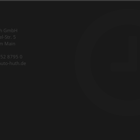
th GmbH
l-Str. 5
am Main
9352 8795 0
auto-huth.de