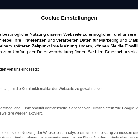
Cookie Einstellungen
ie bestmögliche Nutzung unserer Webseite zu ermöglichen und unsere
hierbei Ihre Präferenzen und verarbeiten Daten für Marketing und Stati
einem späteren Zeitpunkt Ihre Meinung ändern, können Sie die Einwillig
en zum Umfang der Datenverarbeitung finden Sie hier:
Datenschutzerkl
en von uns eingesetzt:
rlich, um die Kernfunktionalität der Webseite zu gewährleisten.
estmögliche Funktionalität der Webseite. Services von Drittanbietern wie Google 
eitere werden aktiviert.
indung.
hine?
 es uns, die Nutzung der Webseite zu analysieren, um die Leistung zu messen u
aden bestimmter Seiten verhindern. Funktioniert die Seite in e