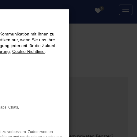
0
 Kommunikation mit Ihnen zu
stiken nur, wenn Sie uns Ihre
ung jederzeit für die Zukunft
ärung
,
Cookie-Richtlinie
.
Maps, Chats,
nd zu verbessern. Zudem werden
inem anderen Browser oder in einem privaten Fenster?