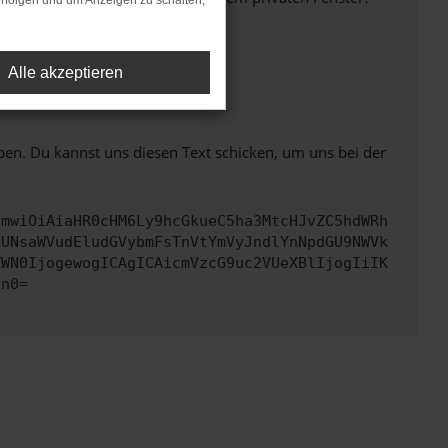
rfolgen und um Anzeigen zu schalten,
Alle akzeptieren
ht mehr unterstützt werden.
ben. Du kannst uns diesen Text schicken, um uns bei der
cmwiOiAiaHR0cHM6Ly9hcGkueC5ha3MtcHJvZC5hdWRh
ZUNsaWVudEludGVybmFsTnVtYmVyJndlYnNpdGU9NWVk
ZWN0IjogewogICAgICAicmVzcG9uc2VUeXBlIjogIiIK
Cn0=