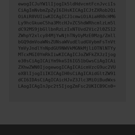
ewogICJuYW1lIjogIk5ldHdvcmtFcnJvciIs
CiAgImNvbmZpZyI6IHsKICAgICJtZXRob2Qi
OiAiR0VUIiwKICAgICJ1cmwiOiAiaHR0cHM6
Ly9hcGkueC5ha3MtcHJvZC5hdWRhcmlzLm5l
dC92MS9jbGllbnRzLzIxNTUvd2Vic2l0ZS12
ZWhpY2xlcy84MjYwNjhTNyUyMzE0Mzg/Zmll
bGQ9dmVoaWNsZUNsaWVudEludGVybmFsTnVt
YmVyJndlYnNpdGU9NWVkMGNkMjliOTNlNTYy
MTcxMGI0YmRkIiwKICAgICJoZWFkZXJzIjog
e30sCiAgICAiYm9keSI6IG51bGwsCiAgICAi
ZXhwZWN0IjogewogICAgICAicmVzcG9uc2VU
eXBlIjogIiIKICAgIH0sCiAgICAidGltZW91
dCI6IDAsCiAgICAicHJvZ3Jlc3MiOiBudWxs
LAogICAgInJpc2t5IjogZmFsc2UKICB9Cn0=