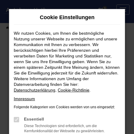
Zum
0
Hauptinhalt
Cookie Einstellungen
springen
Startseite
Fahrzeuge
Fahrzeugsuche
Wir nutzen Cookies, um Ihnen die bestmögliche
Nutzung unserer Webseite zu ermöglichen und unsere
Kommunikation mit Ihnen zu verbessern. Wir
berücksichtigen hierbei Ihre Präferenzen und
Fehler: Network Error
verarbeiten Daten für Marketing und Statistiken nur,
wenn Sie uns Ihre Einwilligung geben. Wenn Sie zu
Beim Laden ist ein Fehler aufgetreten.
einem späteren Zeitpunkt Ihre Meinung ändern, können
Hier sind ein paar Tipps, die dir helfen können:
Sie die Einwilligung jederzeit für die Zukunft widerrufen.
Weitere Informationen zum Umfang der
Überprüfe deine Firewall und deine
Datenverarbeitung finden Sie hier:
Datenschutzerklärung
,
Cookie-Richtlinie
.
Internetverbindung.
Laden andere Webseiten, zum Beispiel deine
Impressum
Suchmaschine?
Folgende Kategorien von Cookies werden von uns eingesetzt:
Prüfe deine Browsererweiterungen.
Manche Erweiterungen, wie Werbeblocker,
Essentiell
können das Laden bestimmter Seiten
Diese Technologien sind erforderlich, um die
Kernfunktionalität der Webseite zu gewährleisten.
verhindern. Funktioniert die Seite in einem