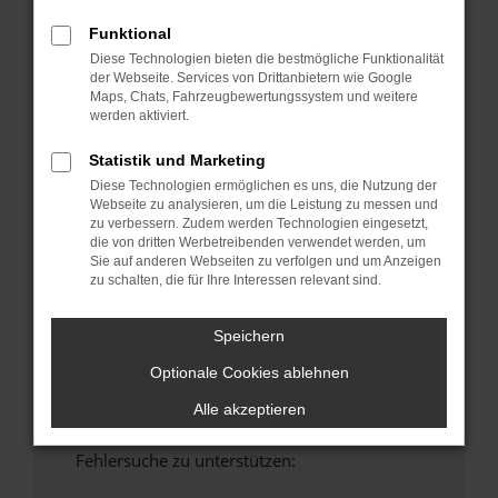
anderen Browser oder in einem privaten
Funktional
Fenster?
Diese Technologien bieten die bestmögliche Funktionalität
Starte dein Gerät neu.
der Webseite. Services von Drittanbietern wie Google
Maps, Chats, Fahrzeugbewertungssystem und weitere
Das kann manchmal helfen, vorübergehende
werden aktiviert.
Probleme zu beheben.
Stelle sicher, dass dein Browser und dein
Statistik und Marketing
Betriebssystem auf dem neuesten Stand
Diese Technologien ermöglichen es uns, die Nutzung der
sind.
Webseite zu analysieren, um die Leistung zu messen und
zu verbessern. Zudem werden Technologien eingesetzt,
Veraltete Software birgt nicht nur ein
die von dritten Werbetreibenden verwendet werden, um
Sicherheitsrisiko, sondern kann auch dazu
Sie auf anderen Webseiten zu verfolgen und um Anzeigen
führen, dass bestimmte Funktionen nicht mehr
zu schalten, die für Ihre Interessen relevant sind.
unterstützt werden.
Wende dich an den Webseitenbetreiber.
Speichern
Wenn du alle oben genannten Schritte versucht
Optionale Cookies ablehnen
hast, kontaktiere uns bitte. Wir werden
versuchen, das Problem zu beheben. Du kannst
Alle akzeptieren
uns diesen Text schicken, um uns bei der
Fehlersuche zu unterstützen: