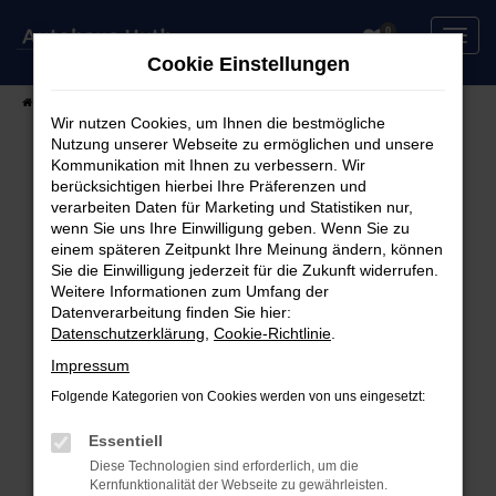
Zum
0
Hauptinhalt
Cookie Einstellungen
springen
Startseite
Fahrzeuge
Fahrzeugsuche
Wir nutzen Cookies, um Ihnen die bestmögliche
Nutzung unserer Webseite zu ermöglichen und unsere
Kommunikation mit Ihnen zu verbessern. Wir
berücksichtigen hierbei Ihre Präferenzen und
Fehler: Network Error
verarbeiten Daten für Marketing und Statistiken nur,
wenn Sie uns Ihre Einwilligung geben. Wenn Sie zu
Beim Laden ist ein Fehler aufgetreten.
einem späteren Zeitpunkt Ihre Meinung ändern, können
Hier sind ein paar Tipps, die dir helfen können:
Sie die Einwilligung jederzeit für die Zukunft widerrufen.
Weitere Informationen zum Umfang der
Überprüfe deine Firewall und deine
Datenverarbeitung finden Sie hier:
Datenschutzerklärung
,
Cookie-Richtlinie
.
Internetverbindung.
Laden andere Webseiten, zum Beispiel deine
Impressum
Suchmaschine?
Folgende Kategorien von Cookies werden von uns eingesetzt:
Prüfe deine Browsererweiterungen.
Manche Erweiterungen, wie Werbeblocker,
Essentiell
können das Laden bestimmter Seiten
Diese Technologien sind erforderlich, um die
Kernfunktionalität der Webseite zu gewährleisten.
verhindern. Funktioniert die Seite in einem