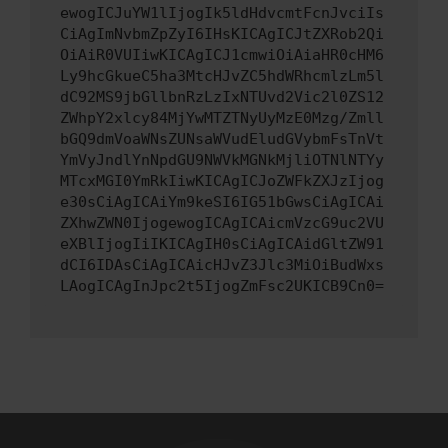
ewogICJuYW1lIjogIk5ldHdvcmtFcnJvciIs
CiAgImNvbmZpZyI6IHsKICAgICJtZXRob2Qi
OiAiR0VUIiwKICAgICJ1cmwiOiAiaHR0cHM6
Ly9hcGkueC5ha3MtcHJvZC5hdWRhcmlzLm5l
dC92MS9jbGllbnRzLzIxNTUvd2Vic2l0ZS12
ZWhpY2xlcy84MjYwMTZTNyUyMzE0Mzg/Zmll
bGQ9dmVoaWNsZUNsaWVudEludGVybmFsTnVt
YmVyJndlYnNpdGU9NWVkMGNkMjliOTNlNTYy
MTcxMGI0YmRkIiwKICAgICJoZWFkZXJzIjog
e30sCiAgICAiYm9keSI6IG51bGwsCiAgICAi
ZXhwZWN0IjogewogICAgICAicmVzcG9uc2VU
eXBlIjogIiIKICAgIH0sCiAgICAidGltZW91
dCI6IDAsCiAgICAicHJvZ3Jlc3MiOiBudWxs
LAogICAgInJpc2t5IjogZmFsc2UKICB9Cn0=