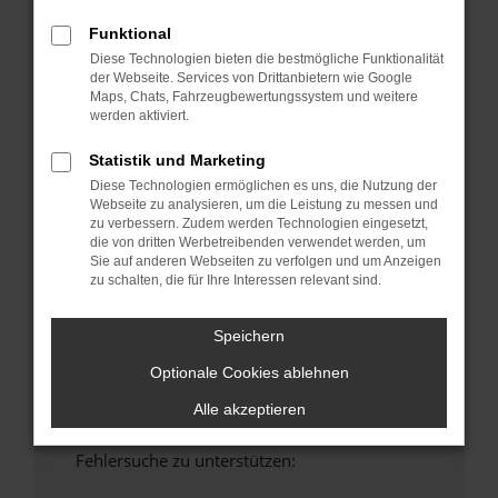
anderen Browser oder in einem privaten
Funktional
Fenster?
Diese Technologien bieten die bestmögliche Funktionalität
Starte dein Gerät neu.
der Webseite. Services von Drittanbietern wie Google
Maps, Chats, Fahrzeugbewertungssystem und weitere
Das kann manchmal helfen, vorübergehende
werden aktiviert.
Probleme zu beheben.
Stelle sicher, dass dein Browser und dein
Statistik und Marketing
Betriebssystem auf dem neuesten Stand
Diese Technologien ermöglichen es uns, die Nutzung der
sind.
Webseite zu analysieren, um die Leistung zu messen und
zu verbessern. Zudem werden Technologien eingesetzt,
Veraltete Software birgt nicht nur ein
die von dritten Werbetreibenden verwendet werden, um
Sicherheitsrisiko, sondern kann auch dazu
Sie auf anderen Webseiten zu verfolgen und um Anzeigen
führen, dass bestimmte Funktionen nicht mehr
zu schalten, die für Ihre Interessen relevant sind.
unterstützt werden.
Wende dich an den Webseitenbetreiber.
Speichern
Wenn du alle oben genannten Schritte versucht
Optionale Cookies ablehnen
hast, kontaktiere uns bitte. Wir werden
versuchen, das Problem zu beheben. Du kannst
Alle akzeptieren
uns diesen Text schicken, um uns bei der
Fehlersuche zu unterstützen: