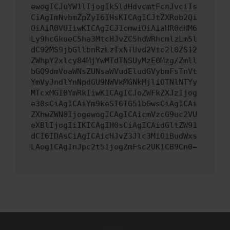
ewogICJuYW1lIjogIk5ldHdvcmtFcnJvciIs
CiAgImNvbmZpZyI6IHsKICAgICJtZXRob2Qi
OiAiR0VUIiwKICAgICJ1cmwiOiAiaHR0cHM6
Ly9hcGkueC5ha3MtcHJvZC5hdWRhcmlzLm5l
dC92MS9jbGllbnRzLzIxNTUvd2Vic2l0ZS12
ZWhpY2xlcy84MjYwMTdTNSUyMzE0Mzg/Zmll
bGQ9dmVoaWNsZUNsaWVudEludGVybmFsTnVt
YmVyJndlYnNpdGU9NWVkMGNkMjliOTNlNTYy
MTcxMGI0YmRkIiwKICAgICJoZWFkZXJzIjog
e30sCiAgICAiYm9keSI6IG51bGwsCiAgICAi
ZXhwZWN0IjogewogICAgICAicmVzcG9uc2VU
eXBlIjogIiIKICAgIH0sCiAgICAidGltZW91
dCI6IDAsCiAgICAicHJvZ3Jlc3MiOiBudWxs
LAogICAgInJpc2t5IjogZmFsc2UKICB9Cn0=