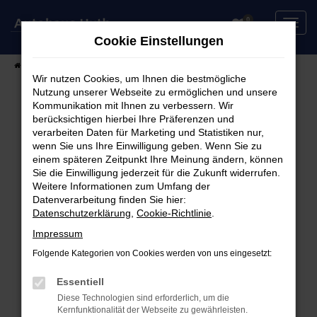
Zum
0
Hauptinhalt
Cookie Einstellungen
springen
Startseite
Fahrzeuge
Fahrzeugsuche
Wir nutzen Cookies, um Ihnen die bestmögliche
Nutzung unserer Webseite zu ermöglichen und unsere
Kommunikation mit Ihnen zu verbessern. Wir
berücksichtigen hierbei Ihre Präferenzen und
Fehler: Network Error
verarbeiten Daten für Marketing und Statistiken nur,
wenn Sie uns Ihre Einwilligung geben. Wenn Sie zu
Beim Laden ist ein Fehler aufgetreten.
einem späteren Zeitpunkt Ihre Meinung ändern, können
Hier sind ein paar Tipps, die dir helfen können:
Sie die Einwilligung jederzeit für die Zukunft widerrufen.
Weitere Informationen zum Umfang der
Überprüfe deine Firewall und deine
Datenverarbeitung finden Sie hier:
Datenschutzerklärung
,
Cookie-Richtlinie
.
Internetverbindung.
Laden andere Webseiten, zum Beispiel deine
Impressum
Suchmaschine?
Folgende Kategorien von Cookies werden von uns eingesetzt:
Prüfe deine Browsererweiterungen.
Manche Erweiterungen, wie Werbeblocker,
Essentiell
können das Laden bestimmter Seiten
Diese Technologien sind erforderlich, um die
Kernfunktionalität der Webseite zu gewährleisten.
verhindern. Funktioniert die Seite in einem