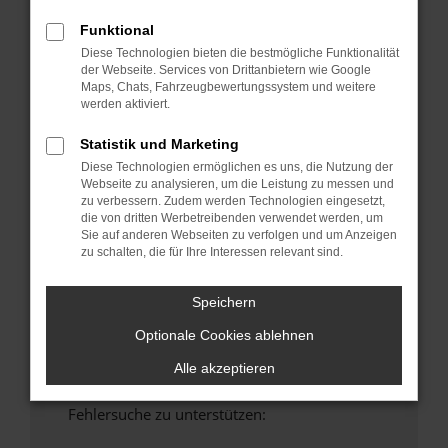
anderen Browser oder in einem privaten
Funktional
Fenster?
Diese Technologien bieten die bestmögliche Funktionalität
Starte dein Gerät neu.
der Webseite. Services von Drittanbietern wie Google
Maps, Chats, Fahrzeugbewertungssystem und weitere
Das kann manchmal helfen, vorübergehende
werden aktiviert.
Probleme zu beheben.
Stelle sicher, dass dein Browser und dein
Statistik und Marketing
Betriebssystem auf dem neuesten Stand
Diese Technologien ermöglichen es uns, die Nutzung der
sind.
Webseite zu analysieren, um die Leistung zu messen und
zu verbessern. Zudem werden Technologien eingesetzt,
Veraltete Software birgt nicht nur ein
die von dritten Werbetreibenden verwendet werden, um
Sicherheitsrisiko, sondern kann auch dazu
Sie auf anderen Webseiten zu verfolgen und um Anzeigen
führen, dass bestimmte Funktionen nicht mehr
zu schalten, die für Ihre Interessen relevant sind.
unterstützt werden.
Wende dich an den Webseitenbetreiber.
Speichern
Wenn du alle oben genannten Schritte versucht
Optionale Cookies ablehnen
hast, kontaktiere uns bitte. Wir werden
versuchen, das Problem zu beheben. Du kannst
Alle akzeptieren
uns diesen Text schicken, um uns bei der
Fehlersuche zu unterstützen: