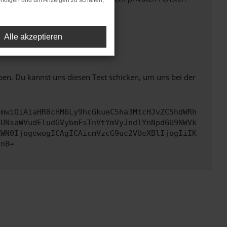
rfolgen und um Anzeigen zu schalten,
Alle akzeptieren
ht mehr unterstützt werden.
ben. Du kannst uns diesen Text schicken, um uns bei der
cmwiOiAiaHR0cHM6Ly9hcGkueC5ha3MtcHJvZC5hdWRh
ZUNsaWVudEludGVybmFsTnVtYmVyJndlYnNpdGU9NWVk
ZWN0IjogewogICAgICAicmVzcG9uc2VUeXBlIjogIiIK
Cn0=