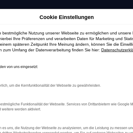
Cookie Einstellungen
ie bestmögliche Nutzung unserer Webseite zu ermöglichen und unsere
hierbei Ihre Präferenzen und verarbeiten Daten für Marketing und Stati
einem späteren Zeitpunkt Ihre Meinung ändern, können Sie die Einwillig
en zum Umfang der Datenverarbeitung finden Sie hier:
Datenschutzerkl
en von uns eingesetzt:
rlich, um die Kernfunktionalität der Webseite zu gewährleisten.
estmögliche Funktionalität der Webseite. Services von Drittanbietern wie Google 
eitere werden aktiviert.
indung.
hine?
 es uns, die Nutzung der Webseite zu analysieren, um die Leistung zu messen u
aden bestimmter Seiten verhindern. Funktioniert die Seite in e