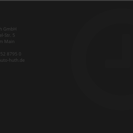
th GmbH
l-Str. 5
am Main
9352 8795 0
auto-huth.de