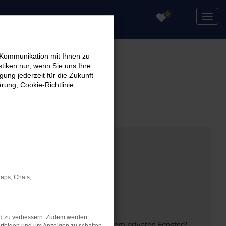
0
 Kommunikation mit Ihnen zu
stiken nur, wenn Sie uns Ihre
ung jederzeit für die Zukunft
ärung
,
Cookie-Richtlinie
.
Maps, Chats,
nd zu verbessern. Zudem werden
inem anderen Browser oder in einem privaten Fenster?