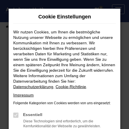
Zum
0
Hauptinhalt
Cookie Einstellungen
springen
Startseite
Fahrzeuge
Fahrzeugsuche
Wir nutzen Cookies, um Ihnen die bestmögliche
Nutzung unserer Webseite zu ermöglichen und unsere
Kommunikation mit Ihnen zu verbessern. Wir
berücksichtigen hierbei Ihre Präferenzen und
Fehler: Network Error
verarbeiten Daten für Marketing und Statistiken nur,
wenn Sie uns Ihre Einwilligung geben. Wenn Sie zu
Beim Laden ist ein Fehler aufgetreten.
einem späteren Zeitpunkt Ihre Meinung ändern, können
Hier sind ein paar Tipps, die dir helfen können:
Sie die Einwilligung jederzeit für die Zukunft widerrufen.
Weitere Informationen zum Umfang der
Überprüfe deine Firewall und deine
Datenverarbeitung finden Sie hier:
Datenschutzerklärung
,
Cookie-Richtlinie
.
Internetverbindung.
Laden andere Webseiten, zum Beispiel deine
Impressum
Suchmaschine?
Folgende Kategorien von Cookies werden von uns eingesetzt:
Prüfe deine Browsererweiterungen.
Manche Erweiterungen, wie Werbeblocker,
Essentiell
können das Laden bestimmter Seiten
Diese Technologien sind erforderlich, um die
Kernfunktionalität der Webseite zu gewährleisten.
verhindern. Funktioniert die Seite in einem