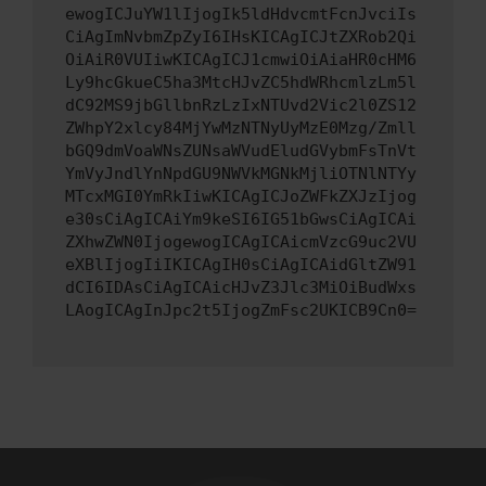
ewogICJuYW1lIjogIk5ldHdvcmtFcnJvciIs
CiAgImNvbmZpZyI6IHsKICAgICJtZXRob2Qi
OiAiR0VUIiwKICAgICJ1cmwiOiAiaHR0cHM6
Ly9hcGkueC5ha3MtcHJvZC5hdWRhcmlzLm5l
dC92MS9jbGllbnRzLzIxNTUvd2Vic2l0ZS12
ZWhpY2xlcy84MjYwMzNTNyUyMzE0Mzg/Zmll
bGQ9dmVoaWNsZUNsaWVudEludGVybmFsTnVt
YmVyJndlYnNpdGU9NWVkMGNkMjliOTNlNTYy
MTcxMGI0YmRkIiwKICAgICJoZWFkZXJzIjog
e30sCiAgICAiYm9keSI6IG51bGwsCiAgICAi
ZXhwZWN0IjogewogICAgICAicmVzcG9uc2VU
eXBlIjogIiIKICAgIH0sCiAgICAidGltZW91
dCI6IDAsCiAgICAicHJvZ3Jlc3MiOiBudWxs
LAogICAgInJpc2t5IjogZmFsc2UKICB9Cn0=