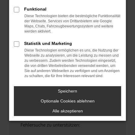
anderen Browser oder in einem privaten
Funktional
Fenster?
Diese Technologien bieten die bestmögliche Funktionalität
Starte dein Gerät neu.
der Webseite. Services von Drittanbietern wie Google
Maps, Chats, Fahrzeugbewertungssystem und weitere
Das kann manchmal helfen, vorübergehende
werden aktiviert.
Probleme zu beheben.
Stelle sicher, dass dein Browser und dein
Statistik und Marketing
Betriebssystem auf dem neuesten Stand
Diese Technologien ermöglichen es uns, die Nutzung der
sind.
Webseite zu analysieren, um die Leistung zu messen und
zu verbessern. Zudem werden Technologien eingesetzt,
Veraltete Software birgt nicht nur ein
die von dritten Werbetreibenden verwendet werden, um
Sicherheitsrisiko, sondern kann auch dazu
Sie auf anderen Webseiten zu verfolgen und um Anzeigen
führen, dass bestimmte Funktionen nicht mehr
zu schalten, die für Ihre Interessen relevant sind.
unterstützt werden.
Wende dich an den Webseitenbetreiber.
Speichern
Wenn du alle oben genannten Schritte versucht
Optionale Cookies ablehnen
hast, kontaktiere uns bitte. Wir werden
versuchen, das Problem zu beheben. Du kannst
Alle akzeptieren
uns diesen Text schicken, um uns bei der
Fehlersuche zu unterstützen: