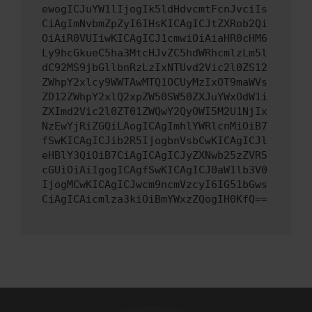
ewogICJuYW1lIjogIk5ldHdvcmtFcnJvciIs
CiAgImNvbmZpZyI6IHsKICAgICJtZXRob2Qi
OiAiR0VUIiwKICAgICJ1cmwiOiAiaHR0cHM6
Ly9hcGkueC5ha3MtcHJvZC5hdWRhcmlzLm5l
dC92MS9jbGllbnRzLzIxNTUvd2Vic2l0ZS12
ZWhpY2xlcy9WWTAwMTQ1OCUyMzIxOT9maWVs
ZD12ZWhpY2xlQ2xpZW50SW50ZXJuYWxOdW1i
ZXImd2Vic2l0ZT01ZWQwY2QyOWI5M2U1NjIx
NzEwYjRiZGQiLAogICAgImhlYWRlcnMiOiB7
fSwKICAgICJib2R5IjogbnVsbCwKICAgICJl
eHBlY3QiOiB7CiAgICAgICJyZXNwb25zZVR5
cGUiOiAiIgogICAgfSwKICAgICJ0aW1lb3V0
IjogMCwKICAgICJwcm9ncmVzcyI6IG51bGws
CiAgICAicmlza3kiOiBmYWxzZQogIH0KfQ==