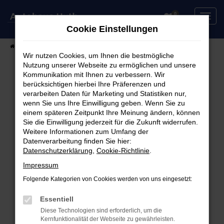
Zum
0
Hauptinhalt
Cookie Einstellungen
springen
Startseite
Fahrzeuge
Fahrzeugsuche
Wir nutzen Cookies, um Ihnen die bestmögliche
Nutzung unserer Webseite zu ermöglichen und unsere
Kommunikation mit Ihnen zu verbessern. Wir
berücksichtigen hierbei Ihre Präferenzen und
Fehler: Network Error
verarbeiten Daten für Marketing und Statistiken nur,
wenn Sie uns Ihre Einwilligung geben. Wenn Sie zu
Beim Laden ist ein Fehler aufgetreten.
einem späteren Zeitpunkt Ihre Meinung ändern, können
Hier sind ein paar Tipps, die dir helfen können:
Sie die Einwilligung jederzeit für die Zukunft widerrufen.
Weitere Informationen zum Umfang der
Überprüfe deine Firewall und deine
Datenverarbeitung finden Sie hier:
Datenschutzerklärung
,
Cookie-Richtlinie
.
Internetverbindung.
Laden andere Webseiten, zum Beispiel deine
Impressum
Suchmaschine?
Folgende Kategorien von Cookies werden von uns eingesetzt:
Prüfe deine Browsererweiterungen.
Manche Erweiterungen, wie Werbeblocker,
Essentiell
können das Laden bestimmter Seiten
Diese Technologien sind erforderlich, um die
Kernfunktionalität der Webseite zu gewährleisten.
verhindern. Funktioniert die Seite in einem