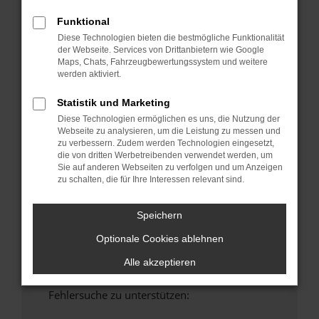
anderen Browser oder in einem privaten
Funktional
Fenster?
Diese Technologien bieten die bestmögliche Funktionalität
Starte dein Gerät neu.
der Webseite. Services von Drittanbietern wie Google
Maps, Chats, Fahrzeugbewertungssystem und weitere
Das kann manchmal helfen, vorübergehende
werden aktiviert.
Probleme zu beheben.
Stelle sicher, dass dein Browser und dein
Statistik und Marketing
Betriebssystem auf dem neuesten Stand
Diese Technologien ermöglichen es uns, die Nutzung der
sind.
Webseite zu analysieren, um die Leistung zu messen und
zu verbessern. Zudem werden Technologien eingesetzt,
Veraltete Software birgt nicht nur ein
die von dritten Werbetreibenden verwendet werden, um
Sicherheitsrisiko, sondern kann auch dazu
Sie auf anderen Webseiten zu verfolgen und um Anzeigen
führen, dass bestimmte Funktionen nicht mehr
zu schalten, die für Ihre Interessen relevant sind.
unterstützt werden.
Wende dich an den Webseitenbetreiber.
Speichern
Wenn du alle oben genannten Schritte versucht
Optionale Cookies ablehnen
hast, kontaktiere uns bitte. Wir werden
versuchen, das Problem zu beheben. Du kannst
Alle akzeptieren
uns diesen Text schicken, um uns bei der
Fehlersuche zu unterstützen: