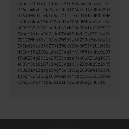
ewogICJuYW1lIjogIk5ldHdvcmtFcnJvciIs
CiAgImNvbmZpZyI6IHsKICAgICJtZXRob2Qi
OiAiR0VUIiwKICAgICJ1cmwiOiAiaHR0cHM6
Ly9hcGkueC5ha3MtcHJvZC5hdWRhcmlzLm5l
dC92MS9jbGllbnRzLzIxNTUvd2Vic2l0ZS12
ZWhpY2xlcy9UVzUwOTA4OSUyMzIxOT9maWVs
ZD12ZWhpY2xlQ2xpZW50SW50ZXJuYWxOdW1i
ZXImd2Vic2l0ZT01ZWQwY2QyOWI5M2U1NjIx
NzEwYjRiZGQiLAogICAgImhlYWRlcnMiOiB7
fSwKICAgICJib2R5IjogbnVsbCwKICAgICJl
eHBlY3QiOiB7CiAgICAgICJyZXNwb25zZVR5
cGUiOiAiIgogICAgfSwKICAgICJ0aW1lb3V0
IjogMCwKICAgICJwcm9ncmVzcyI6IG51bGws
CiAgICAicmlza3kiOiBmYWxzZQogIH0KfQ==