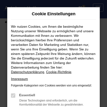
Zum
0
Hauptinhalt
Cookie Einstellungen
springen
Startseite
Fahrzeuge
Fahrzeugsuche
Wir nutzen Cookies, um Ihnen die bestmögliche
Nutzung unserer Webseite zu ermöglichen und unsere
Kommunikation mit Ihnen zu verbessern. Wir
berücksichtigen hierbei Ihre Präferenzen und
Fehler: Network Error
verarbeiten Daten für Marketing und Statistiken nur,
wenn Sie uns Ihre Einwilligung geben. Wenn Sie zu
Beim Laden ist ein Fehler aufgetreten.
einem späteren Zeitpunkt Ihre Meinung ändern, können
Hier sind ein paar Tipps, die dir helfen können:
Sie die Einwilligung jederzeit für die Zukunft widerrufen.
Weitere Informationen zum Umfang der
Überprüfe deine Firewall und deine
Datenverarbeitung finden Sie hier:
Datenschutzerklärung
,
Cookie-Richtlinie
.
Internetverbindung.
Laden andere Webseiten, zum Beispiel deine
Impressum
Suchmaschine?
Folgende Kategorien von Cookies werden von uns eingesetzt:
Prüfe deine Browsererweiterungen.
Manche Erweiterungen, wie Werbeblocker,
Essentiell
können das Laden bestimmter Seiten
Diese Technologien sind erforderlich, um die
Kernfunktionalität der Webseite zu gewährleisten.
verhindern. Funktioniert die Seite in einem