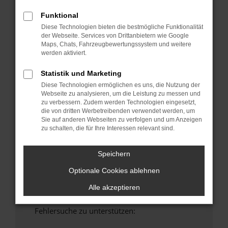
anderen Browser oder in einem privaten
Funktional
Fenster?
Diese Technologien bieten die bestmögliche Funktionalität
Starte dein Gerät neu.
der Webseite. Services von Drittanbietern wie Google
Maps, Chats, Fahrzeugbewertungssystem und weitere
Das kann manchmal helfen, vorübergehende
werden aktiviert.
Probleme zu beheben.
Stelle sicher, dass dein Browser und dein
Statistik und Marketing
Betriebssystem auf dem neuesten Stand
Diese Technologien ermöglichen es uns, die Nutzung der
sind.
Webseite zu analysieren, um die Leistung zu messen und
zu verbessern. Zudem werden Technologien eingesetzt,
Veraltete Software birgt nicht nur ein
die von dritten Werbetreibenden verwendet werden, um
Sicherheitsrisiko, sondern kann auch dazu
Sie auf anderen Webseiten zu verfolgen und um Anzeigen
führen, dass bestimmte Funktionen nicht mehr
zu schalten, die für Ihre Interessen relevant sind.
unterstützt werden.
Wende dich an den Webseitenbetreiber.
Speichern
Wenn du alle oben genannten Schritte versucht
Optionale Cookies ablehnen
hast, kontaktiere uns bitte. Wir werden
versuchen, das Problem zu beheben. Du kannst
Alle akzeptieren
uns diesen Text schicken, um uns bei der
Fehlersuche zu unterstützen: