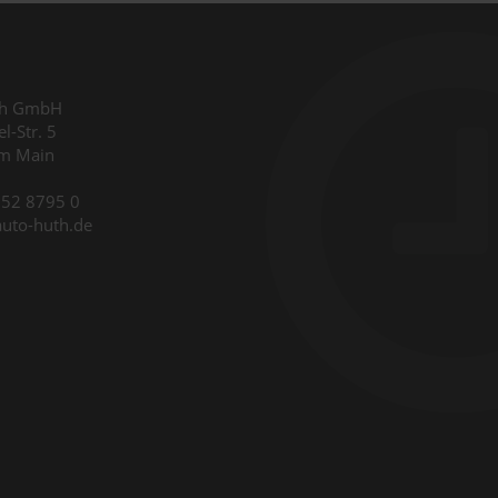
th GmbH
l-Str. 5
am Main
9352 8795 0
auto-huth.de