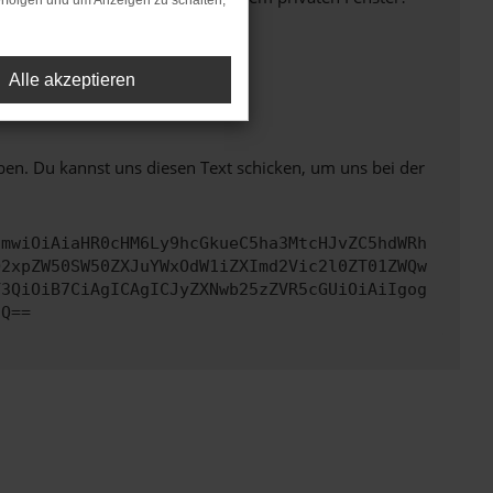
rfolgen und um Anzeigen zu schalten,
Alle akzeptieren
ht mehr unterstützt werden.
ben. Du kannst uns diesen Text schicken, um uns bei der
cmwiOiAiaHR0cHM6Ly9hcGkueC5ha3MtcHJvZC5hdWRh
Q2xpZW50SW50ZXJuYWxOdW1iZXImd2Vic2l0ZT01ZWQw
Y3QiOiB7CiAgICAgICJyZXNwb25zZVR5cGUiOiAiIgog
fQ==