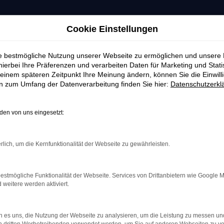
Cookie Einstellungen
ie bestmögliche Nutzung unserer Webseite zu ermöglichen und unsere
hierbei Ihre Präferenzen und verarbeiten Daten für Marketing und Stati
einem späteren Zeitpunkt Ihre Meinung ändern, können Sie die Einwillig
en zum Umfang der Datenverarbeitung finden Sie hier:
Datenschutzerkl
en von uns eingesetzt:
rlich, um die Kernfunktionalität der Webseite zu gewährleisten.
estmögliche Funktionalität der Webseite. Services von Drittanbietern wie Google 
eitere werden aktiviert.
indung.
hine?
 es uns, die Nutzung der Webseite zu analysieren, um die Leistung zu messen u
aden bestimmter Seiten verhindern. Funktioniert die Seite in e