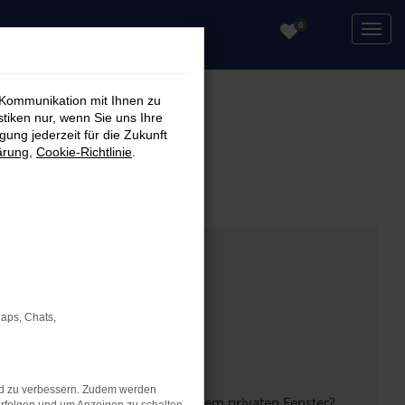
0
 Kommunikation mit Ihnen zu
stiken nur, wenn Sie uns Ihre
ung jederzeit für die Zukunft
ärung
,
Cookie-Richtlinie
.
Maps, Chats,
nd zu verbessern. Zudem werden
inem anderen Browser oder in einem privaten Fenster?