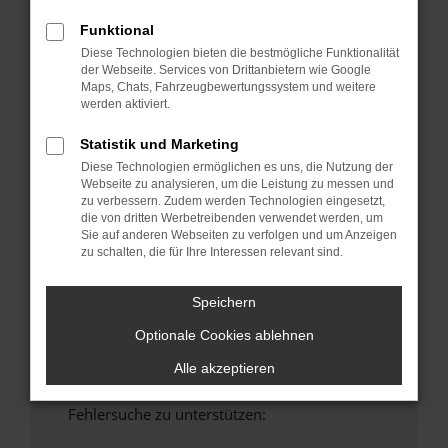
anderen Browser oder in einem privaten
Funktional
Fenster?
Diese Technologien bieten die bestmögliche Funktionalität
Starte dein Gerät neu.
der Webseite. Services von Drittanbietern wie Google
Maps, Chats, Fahrzeugbewertungssystem und weitere
Das kann manchmal helfen, vorübergehende
werden aktiviert.
Probleme zu beheben.
Stelle sicher, dass dein Browser und dein
Statistik und Marketing
Betriebssystem auf dem neuesten Stand
Diese Technologien ermöglichen es uns, die Nutzung der
sind.
Webseite zu analysieren, um die Leistung zu messen und
zu verbessern. Zudem werden Technologien eingesetzt,
Veraltete Software birgt nicht nur ein
die von dritten Werbetreibenden verwendet werden, um
Sicherheitsrisiko, sondern kann auch dazu
Sie auf anderen Webseiten zu verfolgen und um Anzeigen
führen, dass bestimmte Funktionen nicht mehr
zu schalten, die für Ihre Interessen relevant sind.
unterstützt werden.
Wende dich an den Webseitenbetreiber.
Speichern
Wenn du alle oben genannten Schritte versucht
Optionale Cookies ablehnen
hast, kontaktiere uns bitte. Wir werden
versuchen, das Problem zu beheben. Du kannst
Alle akzeptieren
uns diesen Text schicken, um uns bei der
Fehlersuche zu unterstützen: