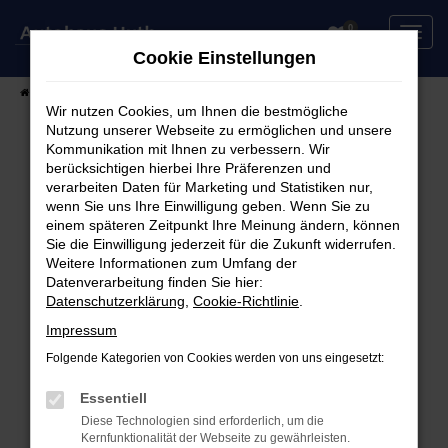
Zum
0
Hauptinhalt
Cookie Einstellungen
springen
Startseite
Fahrzeuge
Fahrzeugsuche
Wir nutzen Cookies, um Ihnen die bestmögliche
Nutzung unserer Webseite zu ermöglichen und unsere
Kommunikation mit Ihnen zu verbessern. Wir
berücksichtigen hierbei Ihre Präferenzen und
Fehler: Network Error
verarbeiten Daten für Marketing und Statistiken nur,
wenn Sie uns Ihre Einwilligung geben. Wenn Sie zu
Beim Laden ist ein Fehler aufgetreten.
einem späteren Zeitpunkt Ihre Meinung ändern, können
Hier sind ein paar Tipps, die dir helfen können:
Sie die Einwilligung jederzeit für die Zukunft widerrufen.
Weitere Informationen zum Umfang der
Überprüfe deine Firewall und deine
Datenverarbeitung finden Sie hier:
Datenschutzerklärung
,
Cookie-Richtlinie
.
Internetverbindung.
Laden andere Webseiten, zum Beispiel deine
Impressum
Suchmaschine?
Folgende Kategorien von Cookies werden von uns eingesetzt:
Prüfe deine Browsererweiterungen.
Manche Erweiterungen, wie Werbeblocker,
Essentiell
können das Laden bestimmter Seiten
Diese Technologien sind erforderlich, um die
Kernfunktionalität der Webseite zu gewährleisten.
verhindern. Funktioniert die Seite in einem