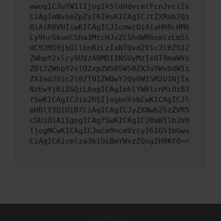
ewogICJuYW1lIjogIk5ldHdvcmtFcnJvciIs
CiAgImNvbmZpZyI6IHsKICAgICJtZXRob2Qi
OiAiR0VUIiwKICAgICJ1cmwiOiAiaHR0cHM6
Ly9hcGkueC5ha3MtcHJvZC5hdWRhcmlzLm5l
dC92MS9jbGllbnRzLzIxNTUvd2Vic2l0ZS12
ZWhpY2xlcy9UVzA0MDI1NSUyMzIxOT9maWVs
ZD12ZWhpY2xlQ2xpZW50SW50ZXJuYWxOdW1i
ZXImd2Vic2l0ZT01ZWQwY2QyOWI5M2U1NjIx
NzEwYjRiZGQiLAogICAgImhlYWRlcnMiOiB7
fSwKICAgICJib2R5IjogbnVsbCwKICAgICJl
eHBlY3QiOiB7CiAgICAgICJyZXNwb25zZVR5
cGUiOiAiIgogICAgfSwKICAgICJ0aW1lb3V0
IjogMCwKICAgICJwcm9ncmVzcyI6IG51bGws
CiAgICAicmlza3kiOiBmYWxzZQogIH0KfQ==