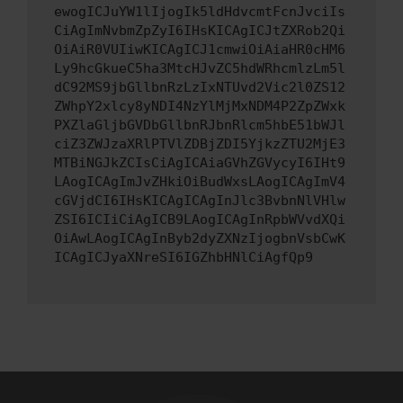
ewogICJuYW1lIjogIk5ldHdvcmtFcnJvciIs
CiAgImNvbmZpZyI6IHsKICAgICJtZXRob2Qi
OiAiR0VUIiwKICAgICJ1cmwiOiAiaHR0cHM6
Ly9hcGkueC5ha3MtcHJvZC5hdWRhcmlzLm5l
dC92MS9jbGllbnRzLzIxNTUvd2Vic2l0ZS12
ZWhpY2xlcy8yNDI4NzYlMjMxNDM4P2ZpZWxk
PXZlaGljbGVDbGllbnRJbnRlcm5hbE51bWJl
ciZ3ZWJzaXRlPTVlZDBjZDI5YjkzZTU2MjE3
MTBiNGJkZCIsCiAgICAiaGVhZGVycyI6IHt9
LAogICAgImJvZHkiOiBudWxsLAogICAgImV4
cGVjdCI6IHsKICAgICAgInJlc3BvbnNlVHlw
ZSI6ICIiCiAgICB9LAogICAgInRpbWVvdXQi
OiAwLAogICAgInByb2dyZXNzIjogbnVsbCwK
ICAgICJyaXNreSI6IGZhbHNlCiAgfQp9