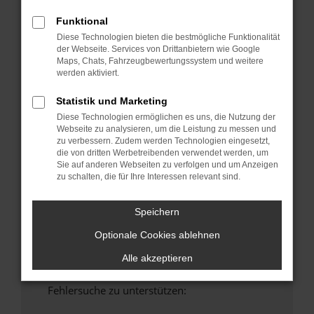
anderen Browser oder in einem privaten
Funktional
Fenster?
Diese Technologien bieten die bestmögliche Funktionalität
Starte dein Gerät neu.
der Webseite. Services von Drittanbietern wie Google
Maps, Chats, Fahrzeugbewertungssystem und weitere
Das kann manchmal helfen, vorübergehende
werden aktiviert.
Probleme zu beheben.
Stelle sicher, dass dein Browser und dein
Statistik und Marketing
Betriebssystem auf dem neuesten Stand
Diese Technologien ermöglichen es uns, die Nutzung der
sind.
Webseite zu analysieren, um die Leistung zu messen und
zu verbessern. Zudem werden Technologien eingesetzt,
Veraltete Software birgt nicht nur ein
die von dritten Werbetreibenden verwendet werden, um
Sicherheitsrisiko, sondern kann auch dazu
Sie auf anderen Webseiten zu verfolgen und um Anzeigen
führen, dass bestimmte Funktionen nicht mehr
zu schalten, die für Ihre Interessen relevant sind.
unterstützt werden.
Wende dich an den Webseitenbetreiber.
Speichern
Wenn du alle oben genannten Schritte versucht
Optionale Cookies ablehnen
hast, kontaktiere uns bitte. Wir werden
versuchen, das Problem zu beheben. Du kannst
Alle akzeptieren
uns diesen Text schicken, um uns bei der
Fehlersuche zu unterstützen: