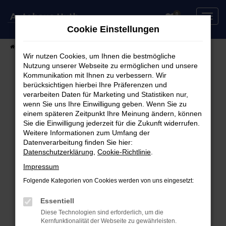
Zum
0
Hauptinhalt
Cookie Einstellungen
springen
Startseite
Fahrzeuge
Fahrzeugsuche
Wir nutzen Cookies, um Ihnen die bestmögliche
Nutzung unserer Webseite zu ermöglichen und unsere
Kommunikation mit Ihnen zu verbessern. Wir
berücksichtigen hierbei Ihre Präferenzen und
Fehler: Network Error
verarbeiten Daten für Marketing und Statistiken nur,
wenn Sie uns Ihre Einwilligung geben. Wenn Sie zu
Beim Laden ist ein Fehler aufgetreten.
einem späteren Zeitpunkt Ihre Meinung ändern, können
Hier sind ein paar Tipps, die dir helfen können:
Sie die Einwilligung jederzeit für die Zukunft widerrufen.
Weitere Informationen zum Umfang der
Überprüfe deine Firewall und deine
Datenverarbeitung finden Sie hier:
Datenschutzerklärung
,
Cookie-Richtlinie
.
Internetverbindung.
Laden andere Webseiten, zum Beispiel deine
Impressum
Suchmaschine?
Folgende Kategorien von Cookies werden von uns eingesetzt:
Prüfe deine Browsererweiterungen.
Manche Erweiterungen, wie Werbeblocker,
Essentiell
können das Laden bestimmter Seiten
Diese Technologien sind erforderlich, um die
Kernfunktionalität der Webseite zu gewährleisten.
verhindern. Funktioniert die Seite in einem