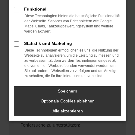
anderen Browser oder in einem privaten
Funktional
Fenster?
Diese Technologien bieten die bestmögliche Funktionalität
Starte dein Gerät neu.
der Webseite. Services von Drittanbietern wie Google
Maps, Chats, Fahrzeugbewertungssystem und weitere
Das kann manchmal helfen, vorübergehende
werden aktiviert.
Probleme zu beheben.
Stelle sicher, dass dein Browser und dein
Statistik und Marketing
Betriebssystem auf dem neuesten Stand
Diese Technologien ermöglichen es uns, die Nutzung der
sind.
Webseite zu analysieren, um die Leistung zu messen und
zu verbessern. Zudem werden Technologien eingesetzt,
Veraltete Software birgt nicht nur ein
die von dritten Werbetreibenden verwendet werden, um
Sicherheitsrisiko, sondern kann auch dazu
Sie auf anderen Webseiten zu verfolgen und um Anzeigen
führen, dass bestimmte Funktionen nicht mehr
zu schalten, die für Ihre Interessen relevant sind.
unterstützt werden.
Wende dich an den Webseitenbetreiber.
Speichern
Wenn du alle oben genannten Schritte versucht
Optionale Cookies ablehnen
hast, kontaktiere uns bitte. Wir werden
versuchen, das Problem zu beheben. Du kannst
Alle akzeptieren
uns diesen Text schicken, um uns bei der
Fehlersuche zu unterstützen: