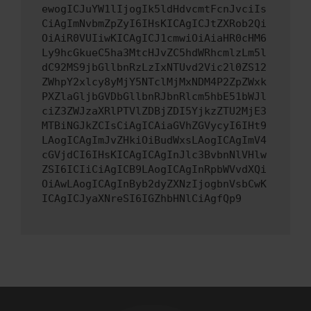
ewogICJuYW1lIjogIk5ldHdvcmtFcnJvciIs
CiAgImNvbmZpZyI6IHsKICAgICJtZXRob2Qi
OiAiR0VUIiwKICAgICJ1cmwiOiAiaHR0cHM6
Ly9hcGkueC5ha3MtcHJvZC5hdWRhcmlzLm5l
dC92MS9jbGllbnRzLzIxNTUvd2Vic2l0ZS12
ZWhpY2xlcy8yMjY5NTclMjMxNDM4P2ZpZWxk
PXZlaGljbGVDbGllbnRJbnRlcm5hbE51bWJl
ciZ3ZWJzaXRlPTVlZDBjZDI5YjkzZTU2MjE3
MTBiNGJkZCIsCiAgICAiaGVhZGVycyI6IHt9
LAogICAgImJvZHkiOiBudWxsLAogICAgImV4
cGVjdCI6IHsKICAgICAgInJlc3BvbnNlVHlw
ZSI6ICIiCiAgICB9LAogICAgInRpbWVvdXQi
OiAwLAogICAgInByb2dyZXNzIjogbnVsbCwK
ICAgICJyaXNreSI6IGZhbHNlCiAgfQp9