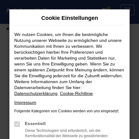
Zum
0
Hauptinhalt
Cookie Einstellungen
springen
Startseite
Fahrzeuge
Fahrzeugsuche
Wir nutzen Cookies, um Ihnen die bestmögliche
Nutzung unserer Webseite zu ermöglichen und unsere
Kommunikation mit Ihnen zu verbessern. Wir
berücksichtigen hierbei Ihre Präferenzen und
Fehler: Network Error
verarbeiten Daten für Marketing und Statistiken nur,
wenn Sie uns Ihre Einwilligung geben. Wenn Sie zu
Beim Laden ist ein Fehler aufgetreten.
einem späteren Zeitpunkt Ihre Meinung ändern, können
Hier sind ein paar Tipps, die dir helfen können:
Sie die Einwilligung jederzeit für die Zukunft widerrufen.
Weitere Informationen zum Umfang der
Überprüfe deine Firewall und deine
Datenverarbeitung finden Sie hier:
Datenschutzerklärung
,
Cookie-Richtlinie
.
Internetverbindung.
Laden andere Webseiten, zum Beispiel deine
Impressum
Suchmaschine?
Folgende Kategorien von Cookies werden von uns eingesetzt:
Prüfe deine Browsererweiterungen.
Manche Erweiterungen, wie Werbeblocker,
Essentiell
können das Laden bestimmter Seiten
Diese Technologien sind erforderlich, um die
Kernfunktionalität der Webseite zu gewährleisten.
verhindern. Funktioniert die Seite in einem