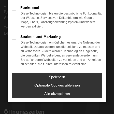
Autohaus Huth GmbH
Funktional
Bgm.-Dr.-Nebel-Str. 5
Diese Technologien bieten die bestmögliche Funktionalität
97816 Lohr am Main
der Webseite. Services von Drittanbietern wie Google
Maps, Chats, Fahrzeugbewertungssystem und weitere
werden aktiviert.
Tel. +49 (0) 9352 8795 0
E-Mail: info@auto-huth.de
Statistik und Marketing
Diese Technologien ermöglichen es uns, die Nutzung der
Webseite zu analysieren, um die Leistung zu messen und
zu verbessern. Zudem werden Technologien eingesetzt,
die von dritten Werbetreibenden verwendet werden, um
Sie auf anderen Webseiten zu verfolgen und um Anzeigen
zu schalten, die für Ihre Interessen relevant sind.
Speichern
Optionale Cookies ablehnen
Alle akzeptieren
Öffnungszeiten