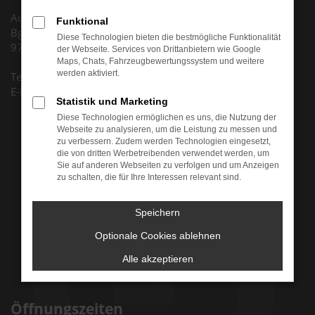
Autohaus Huth GmbH
Funktional
Bgm.-Dr.-Nebel-Str. 5
Diese Technologien bieten die bestmögliche Funktionalität
97816 Lohr am Main
der Webseite. Services von Drittanbietern wie Google
Maps, Chats, Fahrzeugbewertungssystem und weitere
werden aktiviert.
Tel. +49 (0) 9352 8795 0
E-Mail: info@auto-huth.de
Statistik und Marketing
Diese Technologien ermöglichen es uns, die Nutzung der
Webseite zu analysieren, um die Leistung zu messen und
zu verbessern. Zudem werden Technologien eingesetzt,
die von dritten Werbetreibenden verwendet werden, um
Sie auf anderen Webseiten zu verfolgen und um Anzeigen
zu schalten, die für Ihre Interessen relevant sind.
Speichern
Optionale Cookies ablehnen
Alle akzeptieren
Öffnungszeiten