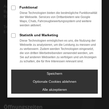
Autohaus Huth GmbH
Funktional
Bgm.-Dr.-Nebel-Str. 5
Diese Technologien bieten die bestmögliche Funktionalität
97816 Lohr am Main
der Webseite. Services von Drittanbietern wie Google
Maps, Chats, Fahrzeugbewertungssystem und weitere
werden aktiviert.
Tel. +49 (0) 9352 8795 0
E-Mail: info@auto-huth.de
Statistik und Marketing
Diese Technologien ermöglichen es uns, die Nutzung der
Webseite zu analysieren, um die Leistung zu messen und
zu verbessern. Zudem werden Technologien eingesetzt,
die von dritten Werbetreibenden verwendet werden, um
Sie auf anderen Webseiten zu verfolgen und um Anzeigen
zu schalten, die für Ihre Interessen relevant sind.
Speichern
Optionale Cookies ablehnen
Alle akzeptieren
Öffnungszeiten