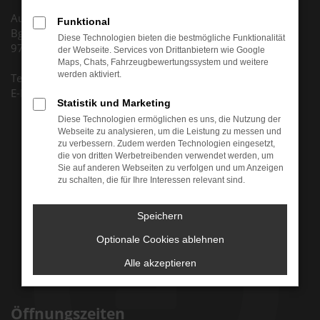
Autohaus Huth GmbH
Funktional
Bgm.-Dr.-Nebel-Str. 5
Diese Technologien bieten die bestmögliche Funktionalität
97816 Lohr am Main
der Webseite. Services von Drittanbietern wie Google
Maps, Chats, Fahrzeugbewertungssystem und weitere
werden aktiviert.
Tel. +49 (0) 9352 8795 0
E-Mail: info@auto-huth.de
Statistik und Marketing
Diese Technologien ermöglichen es uns, die Nutzung der
Webseite zu analysieren, um die Leistung zu messen und
zu verbessern. Zudem werden Technologien eingesetzt,
die von dritten Werbetreibenden verwendet werden, um
Sie auf anderen Webseiten zu verfolgen und um Anzeigen
zu schalten, die für Ihre Interessen relevant sind.
Speichern
Optionale Cookies ablehnen
Alle akzeptieren
Öffnungszeiten